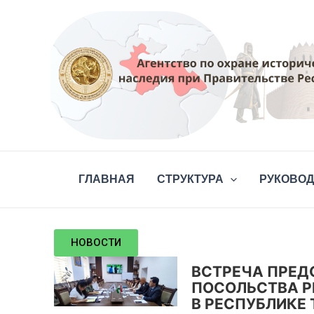
Перейти
к
содержимому
ПЕШЕР
ГЛАВНАЯ
СТРУКТУРА
РУКОВО
Пощерные склепы распо
села Сангтуда. В преде
НОВОСТИ
ВСТРЕЧА ПРЕД
МУФАССАЛ
ПОСОЛЬСТВА Р
В РЕСПУБЛИКЕ