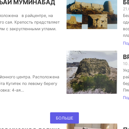
ЛЪАИ МУМИНАБАД
Б
21
оложена в райцентре, на
Бе
го сая. Крепость предствляет
од
лм с закругленными углами.
во
пл
По
В
АКО
10
Ук
айонного центра. Расположена
ра
та Кугитек по левому берегу
бе
ровка: 4-ая…
Пя
По
БОЛЬШЕ