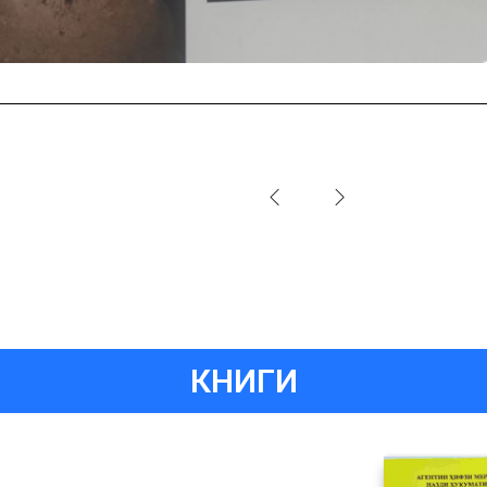
illo
t
КНИГИ