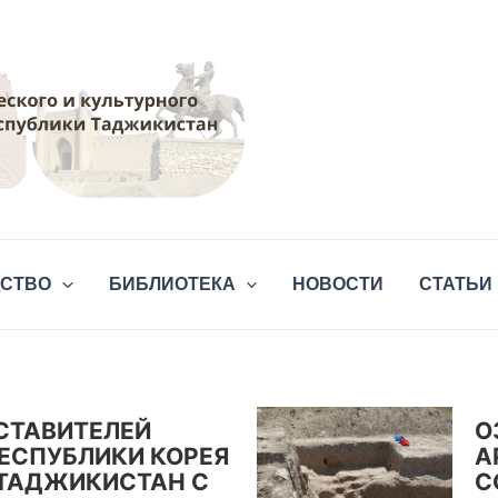
НЫЕ
СКЛЕПЫ ДАРАИ 
ДСТВО
БИБЛИОТЕКА
НОВОСТИ
СТАТЬИ
ложены по обеим бортам сая Дари Осиёб, являющимся левым п
лах видимости находятся 4 входа в пещеры и четыре грота (нач
СТАВИТЕЛЕЙ
О
ЕСПУБЛИКИ КОРЕЯ
А
 ТАДЖИКИСТАН С
С