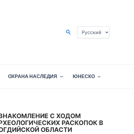
Выбрать
язык
Поиск
ОСИЁБ
02
10
ОХРАНА НАСЛЕДИЯ
ЮНЕСКО
ритоком р. Вахш в близи
альная
ЗНАКОМЛЕНИЕ С ХОДОМ
РХЕОЛОГИЧЕСКИХ РАСКОПОК В
ОГДИЙСКОЙ ОБЛАСТИ