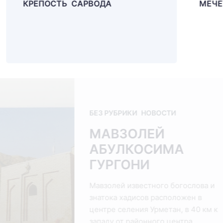
МЕЧЕТЬ КАЛЬА
БЕЗ РУБРИКИ
НОВОСТИ
КРЕПОСТЬ
САРВОДА
Крепость Сарвода распо
впадения реки Пасруд в 
Стены крепости сложены
комбинированно из камня
сырцового кирпича разме