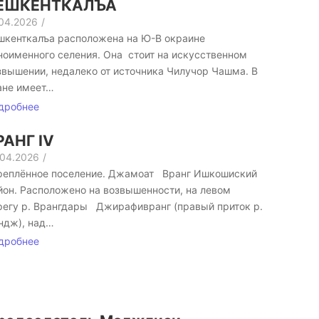
ЕШКЕНТКАЛЪА
.04.2026
/
шкенткалъа расположена на Ю-В окраине
ноименного селения. Она стоит на искусственном
звышении, недалеко от источника Чилучор Чашма. В
ане имеет…
дробнее
РАНГ IV
.04.2026
/
реплённое поселение. Джамоат Вранг Ишкошиский
йон. Расположено на возвышенности, на левом
регу р. Врангдары Джирафивранг (правый приток р.
ндж), над…
дробнее