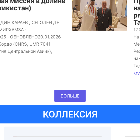
ая миссия в долине
П
жикистан)
н
р
Т
ДИН КАРАЕВ , СЕГОЛЕН ДЕ
МИРХАМЗА ·
17
25 · ОБНОВЛЕНО20.01.2026
На
 Бордо (CNRS, UMR 7041
Ме
гия Центральной Азии»),
Ре
на
Та
МУ
БОЛЬШЕ
КОЛЛЕКСИЯ