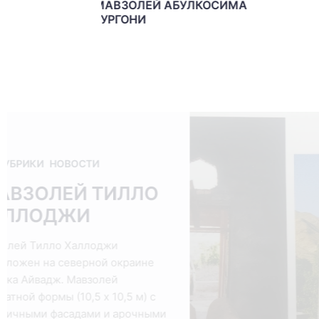
ИМА
КРЕПОСТЬ САРВОДА
БЕЗ РУБРИКИ
НОВОСТИ
МАВЗОЛЕЙ
АБУЛКОСИМА
ГУРГОНИ
Мавзолей известного богослова и
знатока хадисов расположен в
центре селения Урметан, в 40 км к
западу от районного центра .