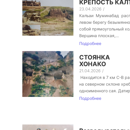
КРЕПОСТЬ КА
23.04.2026
/
Калъаи Муминабад расп
левом берегу безымянно
собой прямоугольный хо
Вершина плоская,…
Подробнее
СТОЯНКА
ХОН
21.04.2026
/
Находится в 7 км С-В р
на северном склоне хреб
одноименного сая. Дати
Подробнее