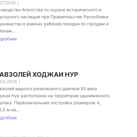
.07.2026
/
ководство Агентства по охране исторического и
льтурного наследия при Правительстве Республики
джикистан в рамках рабочей поездки по городам и
йонам…
дробнее
АВЗОЛЕЙ ХОДЖАИ НУР
.04.2026
/
взолей видного религиозного деятеля XII века
джаи Нур расположен на территории одноименного
шлака. Первоначальная постройка размером 4,
3,5 м из…
дробнее