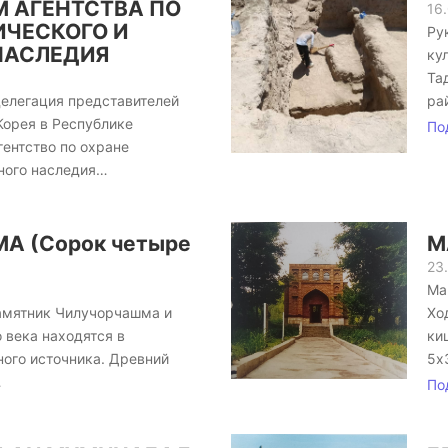
 АГЕНТСТВА ПО
16
ИЧЕСКОГО И
Ру
НАСЛЕДИЯ
ку
Та
делегация представителей
ра
Корея в Республике
По
ентство по охране
рного наследия…
А (Сорок четыре
М
23
Ма
амятник Чилучорчашма и
Хо
 века находятся в
ки
ого источника. Древний
5х
…
По