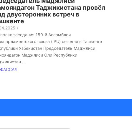
редседатель Маджлиси
амояндагон Таджикистана провёл
яд двусторонних встреч в
ашкенте
.04.2025
/
 полях заседания 150-й Ассамблеи
жпарламентского союза (IPU) сегодня в Ташкенте
спублики Узбекистан Председатель Маджлиси
мояндагон Маджлиси Оли Республики
джикистан…
ФАССАЛ