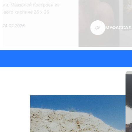
Первоначально мавзолей был
построен в ХII веке и состоял из
11.03.2026
М