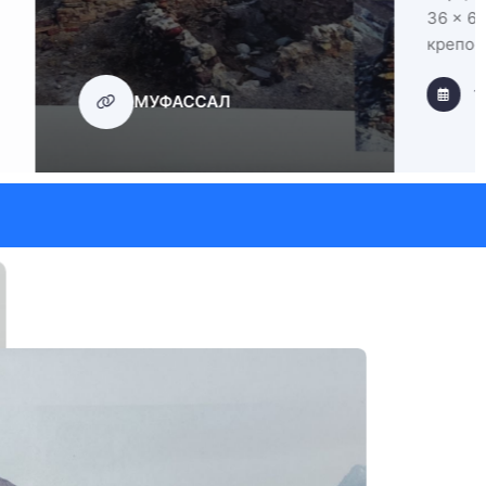
тен
МУФАССАЛ