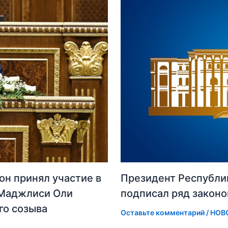
он принял участие в
Президент Республи
 Маджлиси Оли
подписал ряд законо
го созыва
Оставьте комментарий
/
НОВ