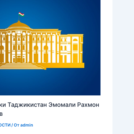
ки Таджикистан Эмомали Рахмон
в
ОСТИ
/ От
admin