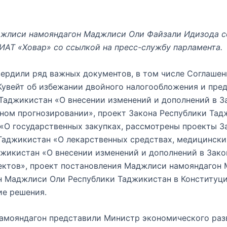
жлиси намояндагон Маджлиси Оли Файзали Идизода с
ИАТ «Ховар» со ссылкой на пресс-службу парламента.
вердили ряд важных документов, в том числе Соглаше
увейт об избежании двойного налогообложения и пред
 Таджикистан «О внесении изменений и дополнений в 
ном прогнозировании», проект Закона Республики Тад
«О государственных закупках, рассмотрены проекты З
 Таджикистан «О лекарственных средствах, медицинск
аджикистан «О внесении изменений и дополнений в За
ектов», проект постановления Маджлиси намояндагон
 Маджлиси Оли Республики Таджикистан в Конституци
ие решения.
амояндагон представили Министр экономического раз