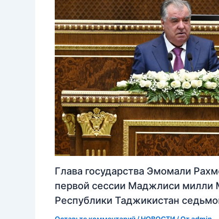
Глава государства Эмомали Рахм
первой сессии Маджлиси милли
Республики Таджикистан седьмо
Оставьте комментарий
/
НОВОСТИ
/ От
admin