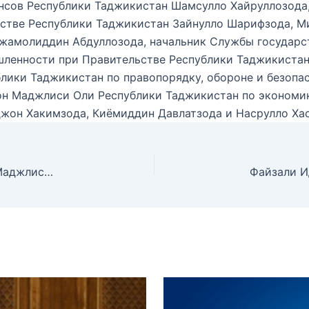
нсов Республики Таджикистан Шамсулло Хайруллозода,
льстве Республики Таджикистан Зайнулло Шарифзода, 
жамолиддин Абдуллозода, начальник Службы государст
енности при Правительстве Республики Таджикистан 
ики Таджикистан по правопорядку, обороне и безопас
н Маджлиси Оли Республики Таджикистан по экономик
жон Хакимзода, Киёмиддин Давлатзода и Насрулло Хас
Состоялась первая сессия Маджлиси милли Маджлиси Оли Республики Таджикистан седьмого созыва