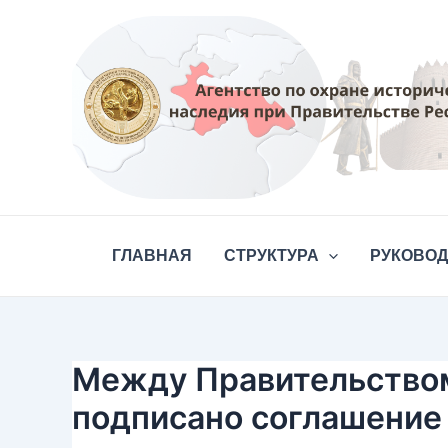
Перейти
Навигация
к
по
содержимому
записям
ГЛАВНАЯ
СТРУКТУРА
РУКОВО
Между Правительством
подписано соглашение