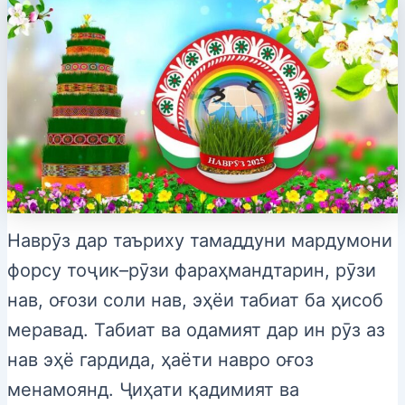
Наврӯз дар таъриху тамаддуни мардумони
форсу тоҷик–рӯзи фараҳмандтарин, рӯзи
нав, оғози соли нав, эҳёи табиат ба ҳисоб
меравад. Табиат ва одамият дар ин рӯз аз
нав эҳё гардида, ҳаёти навро оғоз
менамоянд. Ҷиҳати қадимият ва