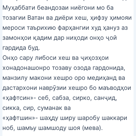
Муҳаббати беандозаи ниёгони мо ба
тозагии Ватан ва диёри хеш, ҳифзу ҳимояи
мероси таърихию фарҳангии худ ҳануз аз
замонҳои қадим дар ниҳоди онҳо ҷой
гардида буд.
Онҳо сару либоси хеш ва ҷиҳозҳои
хонадонашонро тозаву озода гардонида,
манзилу макони хешро оро медиҳанд ва
дастархони наврӯзии хешро бо маъводҳои
«ҳафтсин»- себ, сабза, сирко, санҷид,
сикка, сир, суманак ва
«ҳафтшин»- шаҳду ширу шаробу шаккари
ноб, шамъу шамшоду шоя (мева).