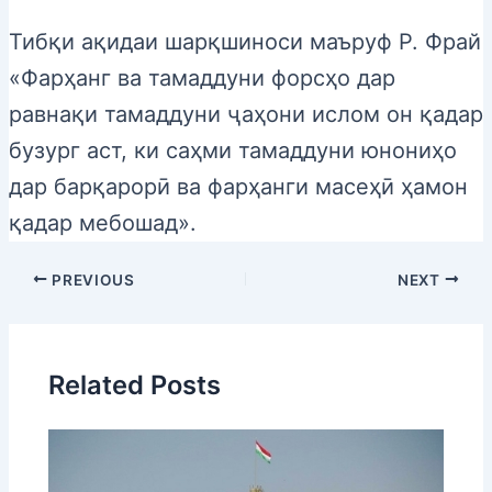
Тибқи ақидаи шарқшиноси маъруф Р. Фрай
«Фарҳанг ва тамаддуни форсҳо дар
равнақи тамаддуни ҷаҳони ислом он қадар
бузург аст, ки саҳми тамаддуни юнониҳо
дар барқарорӣ ва фарҳанги масеҳӣ ҳамон
қадар мебошад».
PREVIOUS
NEXT
Related Posts