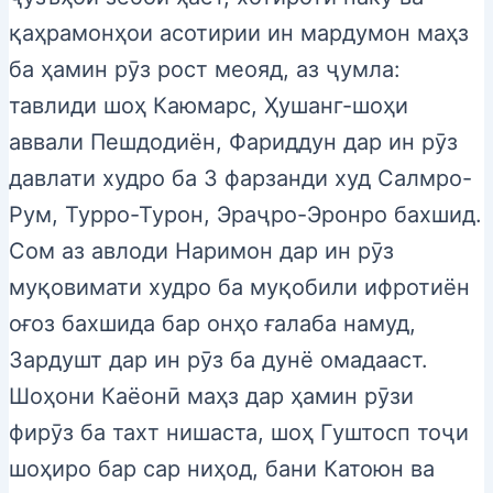
қаҳрамонҳои асотирии ин мардумон маҳз
ба ҳамин рӯз рост меояд, аз ҷумла:
тавлиди шоҳ Каюмарс, Ҳушанг-шоҳи
аввали Пешдодиён, Фариддун дар ин рӯз
давлати худро ба 3 фарзанди худ Салмро-
Рум, Турро-Турон, Эраҷро-Эронро бахшид.
Сом аз авлоди Наримон дар ин рӯз
муқовимати худро ба муқобили ифротиён
оғоз бахшида бар онҳо ғалаба намуд,
Зардушт дар ин рӯз ба дунё омадааст.
Шоҳони Каёонӣ маҳз дар ҳамин рӯзи
фирӯз ба тахт нишаста, шоҳ Гуштосп тоҷи
шоҳиро бар сар ниҳод, бани Катоюн ва