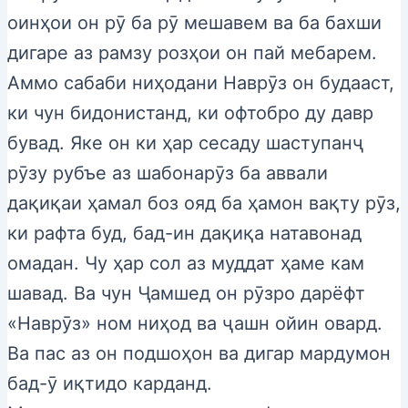
оинҳои он рӯ ба рӯ мешавем ва ба бахши
дигаре аз рамзу розҳои он пай мебарем.
Аммо сабаби ниҳодани Наврӯз он будааст,
ки чун бидонистанд, ки офтобро ду давр
бувад. Яке он ки ҳар сесаду шаступанҷ
рӯзу рубъе аз шабонарӯз ба аввали
дақиқаи ҳамал боз ояд ба ҳамон вақту рӯз,
ки рафта буд, бад-ин дақиқа натавонад
омадан. Чу ҳар сол аз муддат ҳаме кам
шавад. Ва чун Ҷамшед он рӯзро дарёфт
«Наврӯз» ном ниҳод ва ҷашн ойин овард.
Ва пас аз он подшоҳон ва дигар мардумон
бад-ӯ иқтидо карданд.