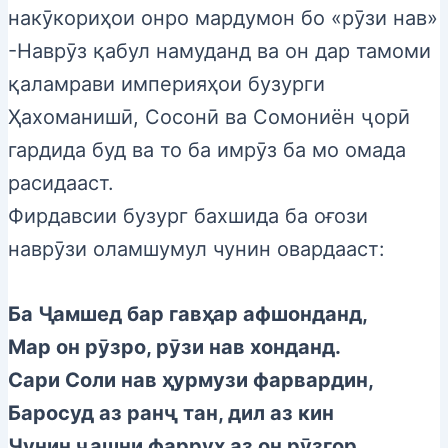
накӯкориҳои онро мардумон бо «рӯзи нав»
-Наврӯз қабул намуданд ва он дар тамоми
қаламрави империяҳои бузурги
Ҳахоманишӣ, Сосонӣ ва Сомониён ҷорӣ
гардида буд ва то ба имрӯз ба мо омада
расидааст.
Фирдавсии бузург бахшида ба оғози
наврӯзи оламшумул чунин овардааст:
Ба Ҷамшед бар гавҳар афшонданд,
Мар он рӯзро, рӯзи нав хонданд.
Сари Соли нав ҳурмузи фарвардин,
Баросуд аз ранҷ тан, дил аз кин
Чунин ҷашни фаррух аз он рӯзгор,