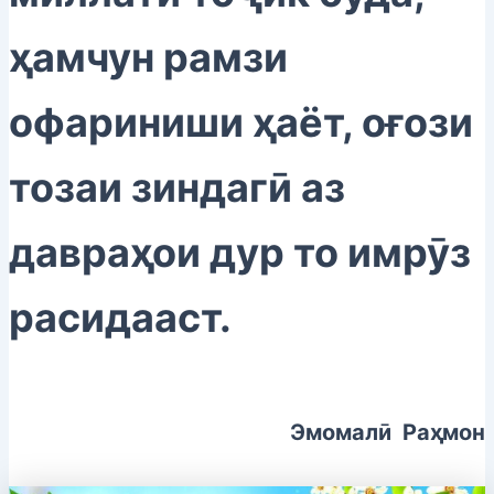
ҳамчун рамзи
офариниши ҳаёт, оғози
тозаи зиндагӣ аз
давраҳои дур то имрӯз
расидааст.
Эмомалӣ Раҳмон