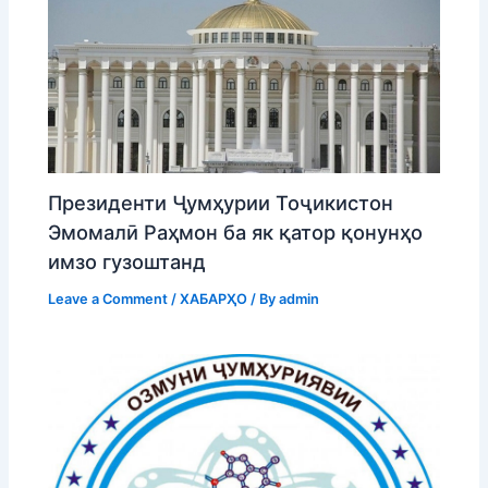
Президенти Ҷумҳурии Тоҷикистон
Эмомалӣ Раҳмон ба як қатор қонунҳо
имзо гузоштанд
Leave a Comment
/
ХАБАРҲО
/ By
admin