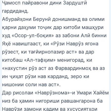
Ҷамосп пайравони дини Зардуштӣ
гардиданд.
Абурайҳони Берунӣ донишманд ва олими
қарни даҳуми тоҷик дар китоби машҳури
худ «Осор-ул-боқия» аз забони Алӣ бинни
Яҳё навиштааст, ки «Рӯзи Наврӯз ягона
рӯзест, ки тағйирнопазир аст» ва дар
китобаш «Ал-тафҳим» менигорад, ки
«нахустин рӯз аст аз Фарвардинмоҳ ва аз
ин ҷиҳат рӯзи нав карданд, зеро ки
нишонии соли нав аст».
Дар рисолаи «Наврӯзнома»-и Умари Хайём
низ ба ҳамин нигориши равшангарона ба
Наврӯзи замони қадим ва хусусиятҳои