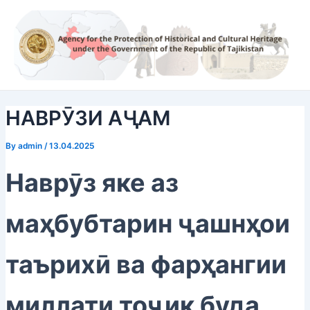
Skip
Post
to
navigation
content
НАВРӮЗИ АҶАМ
By
admin
/
13.04.2025
Наврӯз яке аз
маҳбубтарин ҷашнҳои
таърихӣ ва фарҳангии
миллати тоҷик буда,