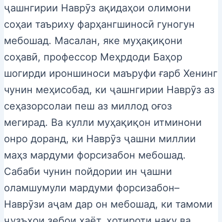
ҷашнгирии Наврӯз ақидаҳои олимони
соҳаи таъриху фарҳангшиносӣ гуногун
мебошад. Масалан, яке муҳақиқони
соҳавӣ, профессор Меҳрдоди Баҳор
шогирди ироншиноси маъруфи ғарб Хенинг
чунин меҳисобад, ки ҷашнгирии Наврӯз аз
сеҳазорсолаи пеш аз миллод оғоз
мегирад. Ва кулли муҳақиқон итминони
онро доранд, ки Наврӯз ҷашни миллии
маҳз мардуми форсизабон мебошад.
Сабаби чунин пойдории ин ҷашни
оламшумули мардуми форсизабон–
Наврӯзи аҷам дар он мебошад, ки тамоми
ҷузъҳои зебои ҳаёт, хотироти наку ва