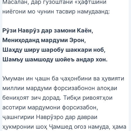
Масалан, дар гузоштани «ҳафтшини
ниёгони мо чунин тасвир намудаанд:
Рӯзи Наврӯз дар замони Каён,
Мениҳоданд мардуми Эрон,
Шаҳду ширу шаробу шаккари ноб,
Шамъу шамшоду шойеъ андар хон.
Умуман ин ҷашн ба ҷаҳонбини ва ҳувияти
миллии мардуми форсизабонон алоқаи
бениҳоят зич дорад. Тибқи ривоятҳои
асотири мардумони форсизабон,
ҷашнгирии Наврӯзро дар давраи
ҳукмронии шоҳ Ҷамшед оғоз намуда, ҳама