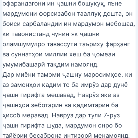
офарандагони ин ҷашни бошукуҳ, яъне
мардумони форсизабон тааллуқ дошта, он
боиси сарбаландии ин мардумон мебошад,
ки тавонистанд чунин як ҷашни
оламшумулро тавассути таъриху фарҳанг
ва суннатҳои миллии хеш ба ҷомеаи
умумибашарӣ тақдим намоянд.
Дар миёни тамоми ҷашну маросимҳое, ки
аз замонҳои қадим то ба имрӯз дар дунё
ҷашн гирифта мешавад, Наврӯз яке аз
ҷашнҳои зеботарин ва қадимтарин ба
ҳисоб меравад. Наврӯз дар тули 7-руз
ҷашн гирифта шуда, мардумон онро бо
тайёрии бесаброна интизорӣ менамоянд.