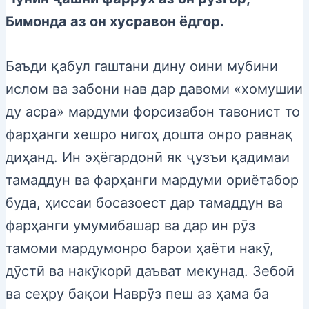
Бимонда аз он хусравон ёдгор.
Баъди қабул гаштани дину оини мубини
ислом ва забони нав дар давоми «хомушии
ду асра» мардуми форсизабон тавонист то
фарҳанги хешро нигоҳ дошта онро равнақ
диҳанд. Ин эҳёгардонӣ як ҷузъи қадимаи
тамаддун ва фарҳанги мардуми ориётабор
буда, ҳиссаи босазоест дар тамаддун ва
фарҳанги умумибашар ва дар ин рӯз
тамоми мардумонро барои ҳаёти накӯ,
дӯстӣ ва накӯкорӣ даъват мекунад. Зебоӣ
ва сеҳру бақои Наврӯз пеш аз ҳама ба