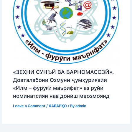
«ЗЕҲНИ СУНЪӢ ВА БАРНОМАСОЗӢ».
Довталабони Озмуни ҷумҳуриявии
«Илм – фурӯғи маърифат» аз рӯйи
номинатсияи нав дониш меозмоянд
Leave a Comment
/
ХАБАРҲО
/ By
admin