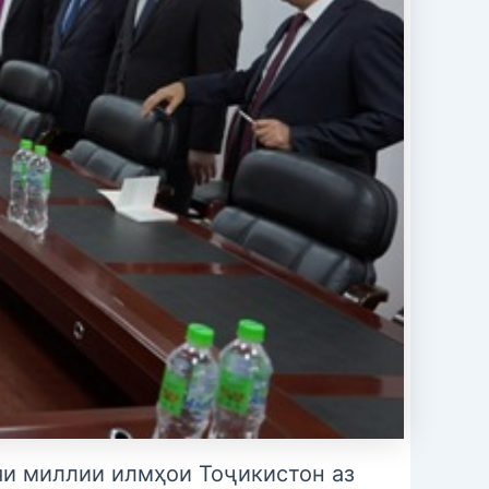
яи миллии илмҳои Тоҷикистон аз