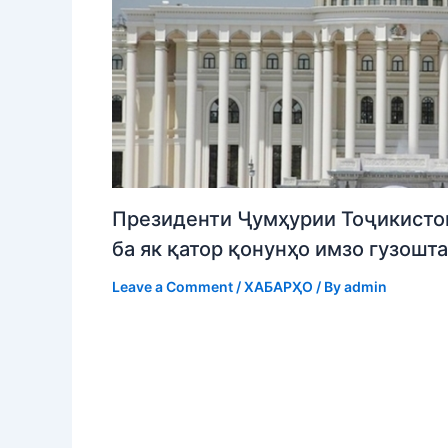
Президенти Ҷумҳурии Тоҷикисто
ба як қатор қонунҳо имзо гузошт
Leave a Comment
/
ХАБАРҲО
/ By
admin