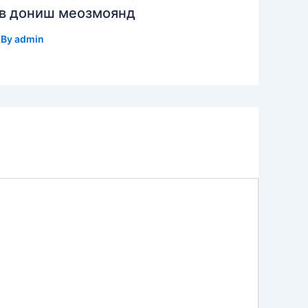
ав дониш меозмоянд
 By
admin