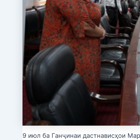
9 июл ба Ганҷинаи дастнависҳои Мар