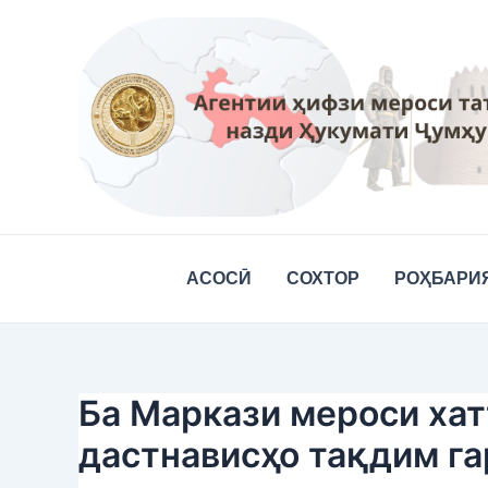
Skip
Post
to
navigation
content
АСОСӢ
СОХТОР
РОҲБАРИ
Ба Маркази мероси хатт
дастнависҳо тақдим г