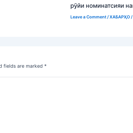
рӯйи номинатсияи н
Leave a Comment
/
ХАБАРҲО
/
d fields are marked
*