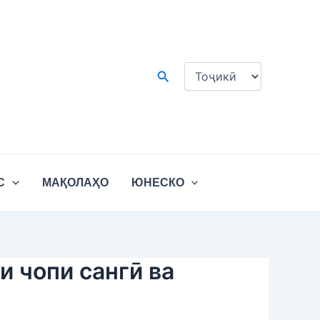
Choose
a
language
Search
С
МАҚОЛАҲО
ЮНЕСКО
и чопи сангӣ ва