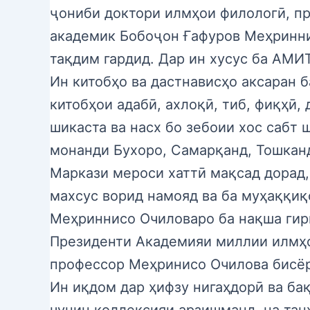
ҷониби доктори илмҳои филологӣ, п
академик Бобоҷон Ғафуров Меҳриннис
тақдим гардид. Дар ин хусус ба АМИ
Ин китобҳо ва дастнависҳо аксаран б
китобҳои адабӣ, ахлоқӣ, тиб, фиқҳӣ,
шикаста ва насх бо зебоии хос сабт
монанди Бухоро, Самарқанд, Тошканд
Маркази мероси хаттӣ мақсад дорад,
махсус ворид намояд ва ба муҳаққи
Меҳриннисо Очиловаро ба нақша гир
Президенти Академияи миллии илмҳо
профессор Меҳринисо Очилова бисёр
Ин иқдом дар ҳифзу нигаҳдорӣ ва ба
чунин коллексияи арзишманд, на тан