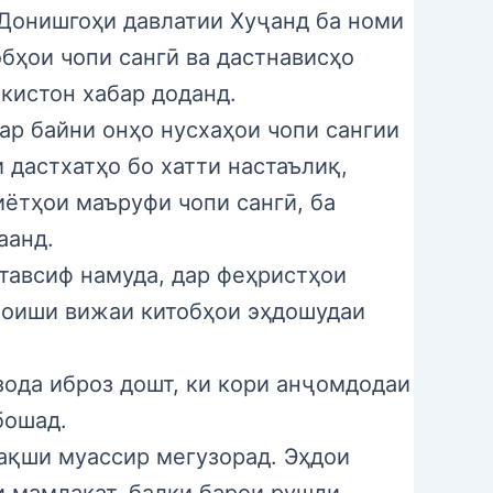
Донишгоҳи давлатии Хуҷанд ба номи
бҳои чопи сангӣ ва дастнависҳо
кистон хабар доданд.
Дар байни онҳо нусхаҳои чопи сангии
 дастхатҳо бо хатти настаълиқ,
иётҳои маъруфи чопи сангӣ, ба
аанд.
 тавсиф намуда, дар феҳристҳои
моиши вижаи китобҳои эҳдошудаи
ода иброз дошт, ки кори анҷомдодаи
бошад.
нақши муассир мегузорад. Эҳдои
и мамлакат, балки барои рушди