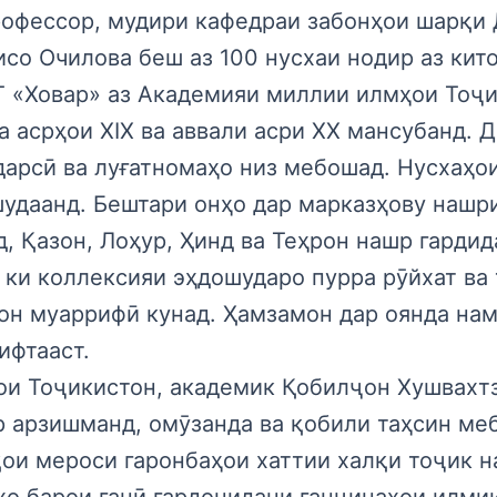
рофессор, мудири кафедраи забонҳои шарқи 
о Очилова беш аз 100 нусхаи нодир аз кито
Т «Ховар» аз Академияи миллии илмҳои Тоҷи
а асрҳои XIX ва аввали асри XX мансубанд. 
 дарсӣ ва луғатномаҳо низ мебошад. Нусхаҳои
 шудаанд. Бештари онҳо дар марказҳову нашр
, Қазон, Лоҳур, Ҳинд ва Теҳрон нашр гардид
 ки коллексияи эҳдошударо пурра рӯйхат ва
қон муаррифӣ кунад. Ҳамзамон дар оянда на
ифтааст.
и Тоҷикистон, академик Қобилҷон Хушвахтз
 арзишманд, омӯзанда ва қобили таҳсин ме
қои мероси гаронбаҳои хаттии халқи тоҷик 
ҳо барои ғанӣ гардонидани ганҷинаҳои илми