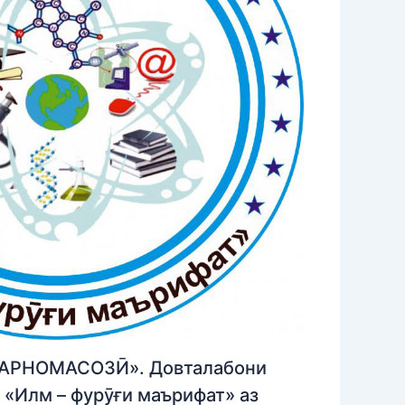
АРНОМАСОЗӢ». Довталабони
«Илм – фурӯғи маърифат» аз