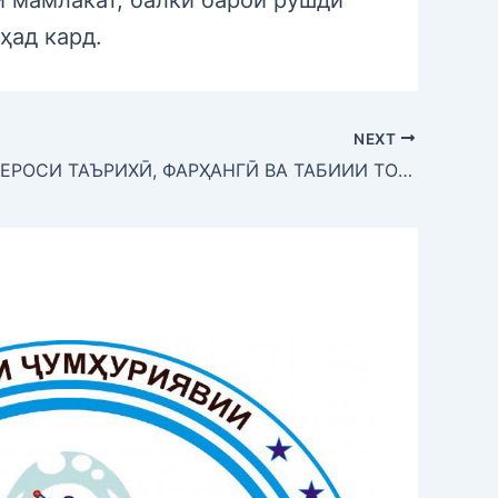
ҳад кард.
NEXT
КИТОБИ МЕРОСИ ТАЪРИХӢ, ФАРҲАНГӢ ВА ТАБИИИ ТОҶИКИСТОН АЗ ЧОП БАРОМАД