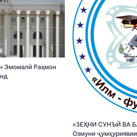
н Эмомалӣ Раҳмон
анд
«ЗЕҲНИ СУНЪӢ ВА Б
Озмуни ҷумҳуриявии 