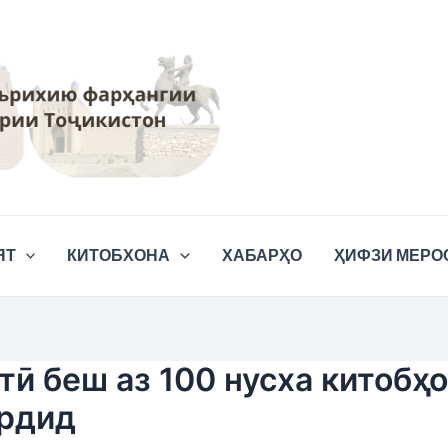
ЯТ
КИТОБХОНА
ХАБАРҲО
ҲИФЗИ МЕРО
ӣ беш аз 100 нусха китобҳо
ардид