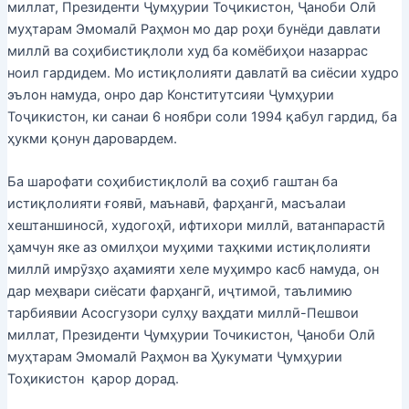
миллат, Президенти Ҷумҳурии Тоҷикистон, Ҷаноби Олӣ
муҳтарам Эмомалӣ Раҳмон мо дар роҳи бунёди давлати
миллӣ ва соҳибистиқлоли худ ба комёбиҳои назаррас
ноил гардидем. Мо истиқлолияти давлатӣ ва сиёсии худро
эълон намуда, онро дар Конститутсияи Ҷумҳурии
Тоҷикистон, ки санаи 6 ноябри соли 1994 қабул гардид, ба
ҳукми қонун даровардем.
Ба шарофати соҳибистиқлолӣ ва соҳиб гаштан ба
истиқлолияти ғоявӣ, маънавӣ, фарҳангӣ, масъалаи
хештаншиносӣ, худогоҳӣ, ифтихори миллӣ, ватанпарастӣ
ҳамчун яке аз омилҳои муҳими таҳкими истиқлолияти
миллӣ имрӯзҳо аҳамияти хеле муҳимро касб намуда, он
дар меҳвари сиёсати фарҳангӣ, иҷтимоӣ, таълимию
тарбиявии Асосгузори сулҳу ваҳдати миллӣ-Пешвои
миллат, Президенти Ҷумҳурии Точикистон, Ҷаноби Олӣ
муҳтарам Эмомалӣ Раҳмон ва Ҳукумати Ҷумҳурии
Тоҳикистон қарор дорад.