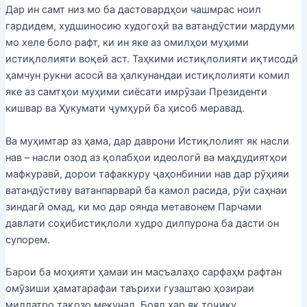
Дар ин самт низ мо ба дастовардҳои чашмрас ноил
гардидем, худшиносию худогоҳӣ ва ватандӯстии мардуми
мо хеле боло рафт, ки ин яке аз омилҳои муҳими
истиқлолияти воқеӣ аст. Таҳкими истиқлолияти иқтисодӣ
ҳамчун рукни асосӣ ва ҳалкунандаи истиқлолияти комил
яке аз самтҳои муҳими сиёсати имрӯзаи Президенти
кишвар ва Ҳукумати ҷумҳурӣ ба ҳисоб меравад.
Ва муҳимтар аз ҳама, дар даврони Истиқлолият як насли
нав – насли озод аз қолабҳои идеологӣ ва маҳдудиятҳои
мафкуравӣ, дорои тафаккуру ҷаҳонбинии нав дар рӯҳияи
ватандӯстиву ватанпарварӣ ба камол расида, рӯи саҳнаи
зиндагӣ омад, ки мо дар оянда метавонем Парчами
давлати соҳибистиқлоли худро дилпурона ба дасти он
супорем.
Барои ба моҳияти ҳамаи ин масъалаҳо сарфаҳм рафтан
омӯзиши ҳаматарафаи таърихи гузаштаю ҳозираи
миллатро тақозо мекунад. Бояд ҳар як тоҷику