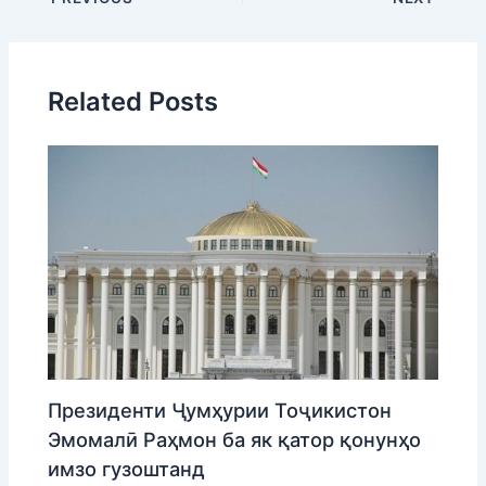
Related Posts
Президенти Ҷумҳурии Тоҷикистон
Эмомалӣ Раҳмон ба як қатор қонунҳо
имзо гузоштанд