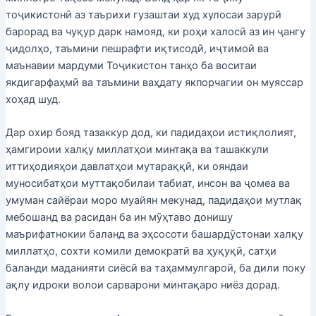
тоҷикистонӣ аз таърихи гузаштаи худ хулосаи зарурӣ
барорад ва чуқур дарк намояд, ки роҳи халосӣ аз ин ҷангу
ҷидолҳо, таъмини пешрафти иқтисодӣ, иҷтимоӣ ва
маънавии мардуми Тоҷикистон танҳо ба воситаи
якдигарфаҳмӣ ва таъмини ваҳдату якпорчагии он муяссар
хоҳад шуд.
Дар охир бояд тазаккур дод, ки падидаҳои истиқлолият,
ҳамгироии халқу миллатҳои минтақа ва ташаккули
иттиҳодияҳои давлатҳои мутараққӣ, ки ояндаи
муносибатҳои муттақобилаи табиат, инсон ва ҷомеа ва
умуман сайёраи моро муайян мекунад, падидаҳои мутлақ
мебошанд ва расидан ба ин мӯҳтаво донишу
маърифатнокии баланд ва эҳсосоти башардӯстонаи халқу
миллатҳо, сохти комили демократӣ ва ҳуқуқӣ, сатҳи
баланди маданияти сиёсӣ ва таҳаммулгароӣ, ба дили поку
ақлу идроки волои сарварони минтақаро ниёз дорад.