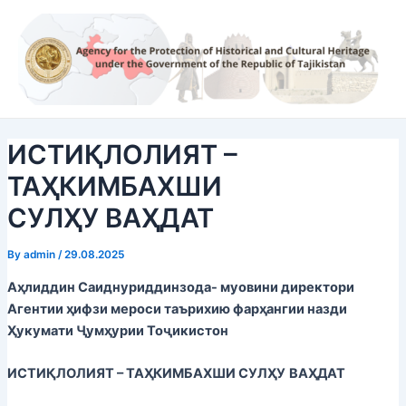
Skip
Post
to
navigation
content
ИСТИҚЛОЛИЯТ –
ТАҲКИМБАХШИ
СУЛҲУ ВАҲДАТ
By
admin
/
29.08.2025
Аҳлиддин Саиднуриддинзода- муовини директори
Агентии ҳифзи мероси таърихию фарҳангии назди
Ҳукумати Ҷумҳурии Тоҷикистон
ИСТИҚЛОЛИЯТ
–
ТАҲКИМБАХШИ
СУЛҲУ
ВАҲДАТ