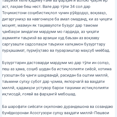
таърихи хеле қадиму ғанӣ ва фарҳанги волою ҷаҳонгир
аст, лаҳзае беш нест. Вале дар тӯли 34 сол дар
Тоҷикистони соҳибистиқлол чунин рӯйдодҳо, воқеаҳо,
дигаргуниҳо ва навгониҳое ба амал омаданд, ки аз ҷиҳати
моҳият, мазмун як таҳаввулоти бузург дар тамоми
ҷанбаҳои зиндагии мардуми мо гардида, аз ҷиҳати
аҳамияти таърихӣ ва арзиши худ баъзан аз воқеаву
саргузашти садсолаҳои таърихи халқамон бузургтару
пурҳашамат, пурмӯҳтаво ва пурарзиштар маҳсуб меёбад.
Бузургтарин дастоварди мардуми мо дар тӯли ин солҳо,
пеш аз ҳама, соҳиб шудан ба истиқлолияти сиёсӣ, хотима
гузоштан ба ҷанги шаҳрвандӣ, расидан ба оштии миллӣ,
таъмини сулҳу субот дар ҷомеа, якпорчагӣ ва ваҳдати
миллӣ, қадамҳои устувор барои таҳкими истиқлолияти
иқтисодӣ, ғоявӣ ва фарҳангӣ мебошад.
Ба шарофати сиёсати оқилонаю дурандешона ва созандаю
бунёдкоронаи Асосгузори сулҳу ваҳдати миллӣ-Пешвои