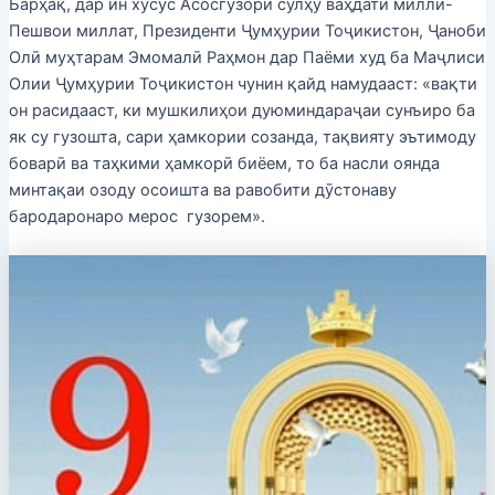
Барҳақ, дар ин хусус Асосгузори сулҳу ваҳдати миллӣ-
Пешвои миллат, Президенти Ҷумҳурии Тоҷикистон, Ҷаноби
Олӣ муҳтарам Эмомалӣ Раҳмон дар Паёми худ ба Маҷлиси
Олии Ҷумҳурии Тоҷикистон чунин қайд намудааст: «вақти
он расидааст, ки мушкилиҳои дуюминдараҷаи сунъиро ба
як су гузошта, сари ҳамкории созанда, тақвияту эътимоду
боварӣ ва таҳкими ҳамкорӣ биёем, то ба насли оянда
минтақаи озоду осоишта ва равобити дӯстонаву
бародаронаро мерос гузорем».