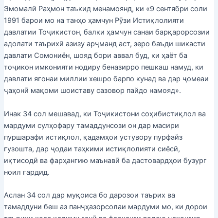
Эмомалӣ Раҳмон таъкид менамоянд, ки «9 сентябри соли
1991 барои мо на танҳо ҳамчун Рӯзи Истиқлолияти
давлатии Тоҷикистон, балки ҳамчун санаи барқарорсозии
адолати таърихӣ азизу арҷманд аст, зеро баъди шикасти
давлати Сомониён, шояд бори аввал буд, ки ҳаёт ба
тоҷикон имконияти нодиру беназирро пешкаш намуд, ки
давлати ягонаи миллии хешро барпо кунад ва дар ҷомеаи
ҷаҳонӣ мақоми шоиставу сазовор пайдо намояд».
Инак 34 сол мешавад, ки Тоҷикистони соҳибистиқлол ва
мардуми сулҳофару тамаддунсози он дар масири
пуршарафи истиқлол, қадамҳои устувору пурфайз
гузошта, дар ҷодаи таҳкими истиқлолияти сиёсӣ,
иқтисодӣ ва фарҳангию маънавӣ ба дастовардҳои бузург
ноил гардид.
Аслан 34 сол дар муқоиса бо дарозои таърих ва
тамаддуни беш аз панҷҳазорсолаи мардуми мо, ки дорои