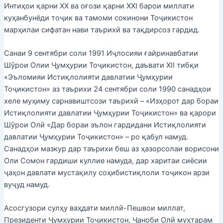
Интиҳои қарни ХХ ва оғози қарни ХХI барои миллати
куҳанбунёди тоҷик ва тамоми сокинони Тоҷикистон
марҳилаи сифатан нави таърихӣ ва тақдирсоз гардид.
Санаи 9 сентябри соли 1991 Иҷлосияи ғайринавбатии
Шӯрои Олии Ҷумҳурии Тоҷикистон, даъвати ХII тибқи
«Эъломияи Истиқлолияти давлатии Ҷумҳурии
Тоҷикистон» аз таърихи 24 сентябри соли 1990 санадҳои
хеле муҳиму сарнавиштсози таърихӣ – «Изҳорот дар бораи
Истиқлолияти давлатии Ҷумҳурии Тоҷикистон» ва қарори
Шӯрои Олӣ «Дар бораи эълон гардидани Истиқлолияти
давлатии Ҷумҳурии Тоҷикистон» – ро қабул намуд.
Санадҳои мазкур дар таърихи беш аз ҳазорсолаи ворисони
Оли Сомон гардиши куллие намуда, дар харитаи сиёсии
ҷаҳон давлати мустақилу соҳибистиқлоли тоҷикон арзи
вуҷуд намуд.
Асосгузори сулҳу ваҳдати миллӣ-Пешвои миллат,
Президенти Ҷумҳурии Тоҷикистон, Ҷаноби Олӣ муҳтарам