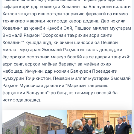
сафари корӣ дар ноҳияҳои Ховалинг ва Балҷувони вилояти
Хатлон як қатор иншоотҳои таърихию фарҳангӣ ва илмию
техникиро мавриди истифода қарор доданд. Дар ноҳияи
Ховалинг аз ҷониби Ҷаноби Олӣ, Пешвои миллат муҳтарам
Эмомалӣ Раҳмон “Осорхонаи таърихии асри санги
Ховалинг” кушода шуд, ки зимни шиносоӣ ба Пешвои
миллат муҳтарам Эмомалӣ Раҳмон иттилоъ доданд, ки
ёдгориҳои осорхонаи мазкур бозгӯй аз се давраи таърихӣ:
асри санг, асрҳои миёнаи барвақт ва миёнаи охир
мебошад. Инчунин, дар ноҳияи Балҷувон Президенти
Ҷумҳурии Тоҷикистон, Пешвои миллат муҳтарам Эмомалӣ
Раҳмон Муассисаи давлатии “Маркази таърихию
фарҳангии Балҷувон”-ро баъд аз таъмиру навсозӣ ба
истифода доданд.