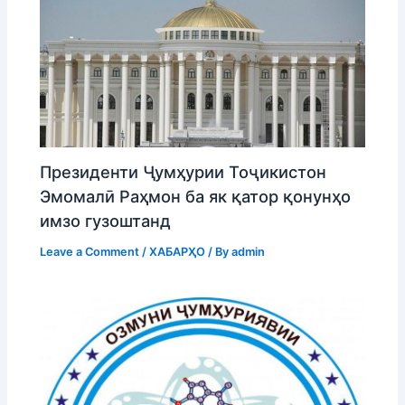
Президенти Ҷумҳурии Тоҷикистон
Эмомалӣ Раҳмон ба як қатор қонунҳо
имзо гузоштанд
Leave a Comment
/
ХАБАРҲО
/ By
admin