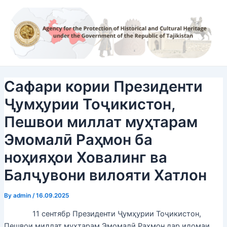
Skip
Post
to
navigation
content
Сафари кории Президенти
Ҷумҳурии Тоҷикистон,
Пешвои миллат муҳтарам
Эмомалӣ Раҳмон ба
ноҳияҳои Ховалинг ва
Балҷувони вилояти Хатлон
By
admin
/
16.09.2025
11 сентябр Президенти Ҷумҳурии Тоҷикистон,
Пешвои миллат муҳтарам Эмомалӣ Раҳмон дар идомаи