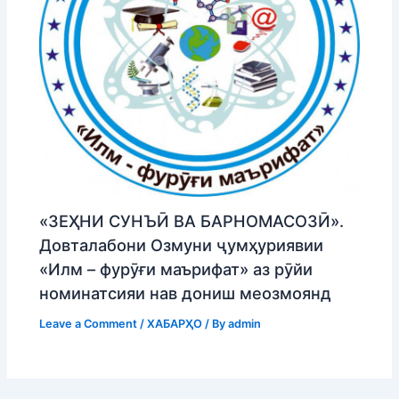
«ЗЕҲНИ СУНЪӢ ВА БАРНОМАСОЗӢ».
Довталабони Озмуни ҷумҳуриявии
«Илм – фурӯғи маърифат» аз рӯйи
номинатсияи нав дониш меозмоянд
Leave a Comment
/
ХАБАРҲО
/ By
admin