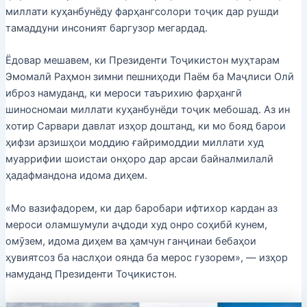
миллати куҳанбунёду фарҳангсолори тоҷик дар рушди
тамаддуни инсоният баргузор мегардад.
Ёдовар мешавем, ки Президенти Тоҷикистон муҳтарам
Эмомалӣ Раҳмон зимни пешниҳоди Паём ба Маҷлиси Олӣ
иброз намуданд, ки мероси таърихию фарҳангӣ
шиносномаи миллати куҳанбунёди тоҷик мебошад. Аз ин
хотир Сарвари давлат изҳор доштанд, ки мо бояд барои
ҳифзи арзишҳои моддию ғайримоддии миллати худ
муаррифии шоистаи онҳоро дар арсаи байналмилалӣ
ҳадафмандона идома диҳем.
«Мо вазифадорем, ки дар баробари ифтихор кардан аз
мероси оламшумули аҷдоди худ онро соҳибӣ кунем,
омӯзем, идома диҳем ва ҳамчун ганҷинаи бебаҳои
ҳувиятсоз ба наслҳои оянда ба мерос гузорем», — изҳор
намуданд Президенти Тоҷикистон.