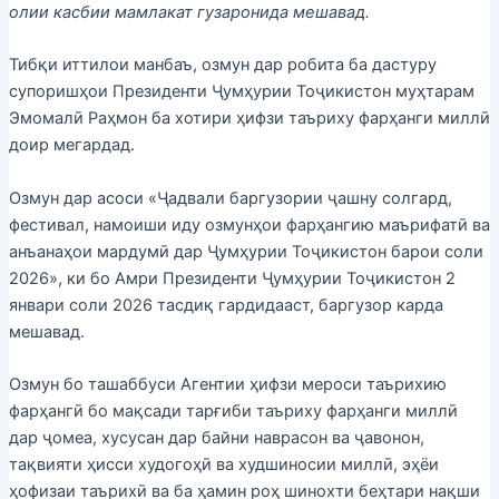
олии касбии мамлакат гузаронида мешавад.
Тибқи иттилои манбаъ, озмун дар робита ба дастуру
супоришҳои Президенти Ҷумҳурии Тоҷикистон муҳтарам
Эмомалӣ Раҳмон ба хотири ҳифзи таъриху фарҳанги миллӣ
доир мегардад.
Озмун дар асоси «Ҷадвали баргузории ҷашну солгард,
фестивал, намоиши иду озмунҳои фарҳангию маърифатӣ ва
анъанаҳои мардумӣ дар Ҷумҳурии Тоҷикистон барои соли
2026», ки бо Амри Президенти Ҷумҳурии Тоҷикистон 2
январи соли 2026 тасдиқ гардидааст, баргузор карда
мешавад.
Озмун бо ташаббуси Агентии ҳифзи мероси таърихию
фарҳангӣ бо мақсади тарғиби таъриху фарҳанги миллӣ
дар ҷомеа, хусусан дар байни наврасон ва ҷавонон,
тақвияти ҳисси худогоҳӣ ва худшиносии миллӣ, эҳёи
ҳофизаи таърихӣ ва ба ҳамин роҳ шинохти беҳтари нақши