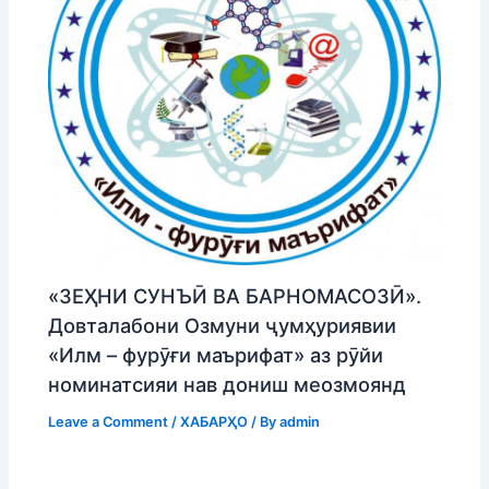
«ЗЕҲНИ СУНЪӢ ВА БАРНОМАСОЗӢ».
Довталабони Озмуни ҷумҳуриявии
«Илм – фурӯғи маърифат» аз рӯйи
номинатсияи нав дониш меозмоянд
Leave a Comment
/
ХАБАРҲО
/ By
admin