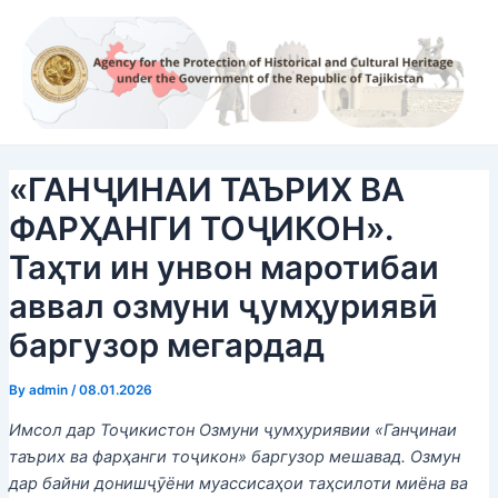
Skip
Post
to
navigation
content
«ГАНҶИНАИ ТАЪРИХ ВА
ФАРҲАНГИ ТОҶИКОН».
Таҳти ин унвон маротибаи
аввал озмуни ҷумҳуриявӣ
баргузор мегардад
By
admin
/
08.01.2026
Имсол дар Тоҷикистон Озмуни ҷумҳуриявии «Ганҷинаи
таърих ва фарҳанги тоҷикон» баргузор мешавад. Озмун
дар байни донишҷӯёни муассисаҳои таҳсилоти миёна ва