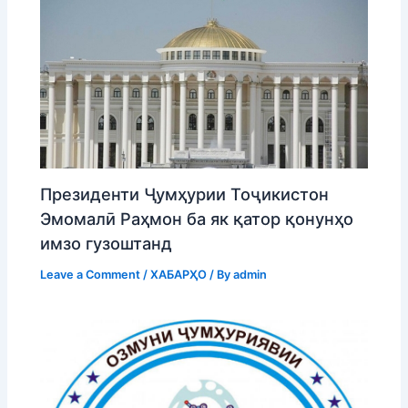
Президенти Ҷумҳурии Тоҷикистон
Эмомалӣ Раҳмон ба як қатор қонунҳо
имзо гузоштанд
Leave a Comment
/
ХАБАРҲО
/ By
admin