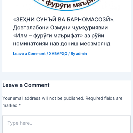
«ЗЕҲНИ СУНЪӢ ВА БАРНОМАСОЗӢ».
Довталабони Озмуни ҷумҳуриявии
«Илм – фурӯғи маърифат» аз рӯйи
номинатсияи нав дониш меозмоянд
Leave a Comment
/
ХАБАРҲО
/ By
admin
Leave a Comment
Your email address will not be published.
Required fields are
marked
*
Type
here..