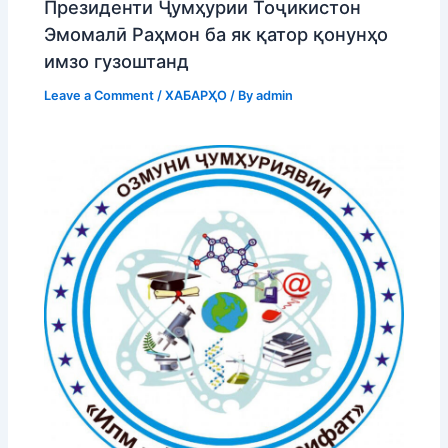
Президенти Ҷумҳурии Тоҷикистон
Эмомалӣ Раҳмон ба як қатор қонунҳо
имзо гузоштанд
Leave a Comment
/
ХАБАРҲО
/ By
admin