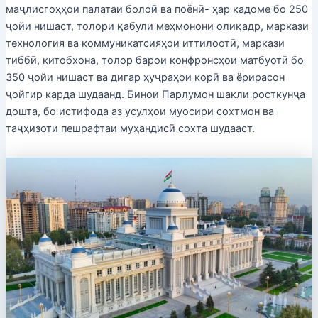
маҷлисгоҳҳои палатаи болоӣ ва поёнӣ- ҳар кадоме бо 250
ҷойи нишаст, толори қабули меҳмонони олиқадр, маркази
технология ва коммуникатсияҳои иттилоотӣ, маркази
тиббӣ, китобхона, толор барои конфронсҳои матбуотӣ бо
350 ҷойи нишаст ва дигар ҳуҷраҳои корӣ ва ёрирасон
ҷойгир карда шудаанд. Бинои Парлумон шакли росткунҷа
дошта, бо истифода аз усулҳои муосири сохтмон ва
таҷҳизоти пешрафтаи муҳандисӣ сохта шудааст.