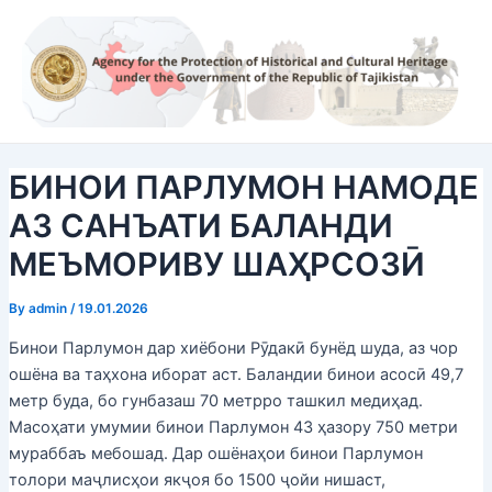
Skip
Post
to
navigation
content
БИНОИ ПАРЛУМОН НАМОДЕ
АЗ САНЪАТИ БАЛАНДИ
МЕЪМОРИВУ ШАҲРСОЗӢ
By
admin
/
19.01.2026
Бинои Парлумон дар хиёбони Рӯдакӣ бунёд шуда, аз чор
ошёна ва таҳхона иборат аст. Баландии бинои асосӣ 49,7
метр буда, бо гунбазаш 70 метрро ташкил медиҳад.
Масоҳати умумии бинои Парлумон 43 ҳазору 750 метри
мураббаъ мебошад. Дар ошёнаҳои бинои Парлумон
толори маҷлисҳои якҷоя бо 1500 ҷойи нишаст,