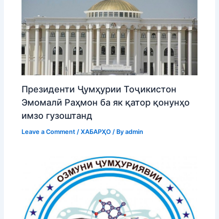
Президенти Ҷумҳурии Тоҷикистон
Эмомалӣ Раҳмон ба як қатор қонунҳо
имзо гузоштанд
Leave a Comment
/
ХАБАРҲО
/ By
admin