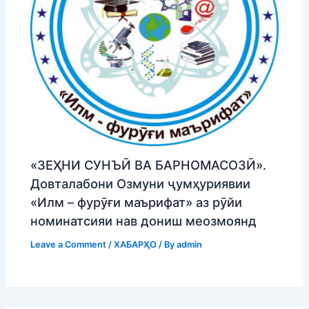
«ЗЕҲНИ СУНЪӢ ВА БАРНОМАСОЗӢ».
Довталабони Озмуни ҷумҳуриявии
«Илм – фурӯғи маърифат» аз рӯйи
номинатсияи нав дониш меозмоянд
Leave a Comment
/
ХАБАРҲО
/ By
admin