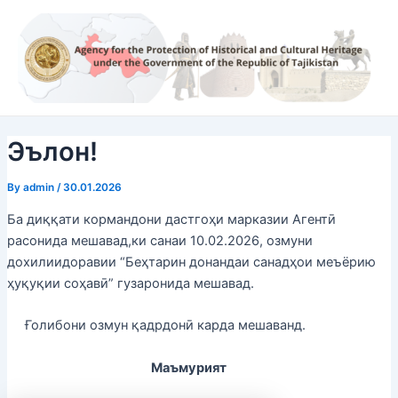
Skip
Post
to
navigation
content
Эълон!
By
admin
/
30.01.2026
Ба диққати кормандони дастгоҳи марказии Агентӣ
расонида мешавад,ки санаи 10.02.2026, озмуни
дохилиидоравии “Беҳтарин донандаи санадҳои меъёрию
ҳуқуқии соҳавӣ” гузаронида мешавад.
Ғолибони озмун қадрдонӣ карда мешаванд.
Маъмурият