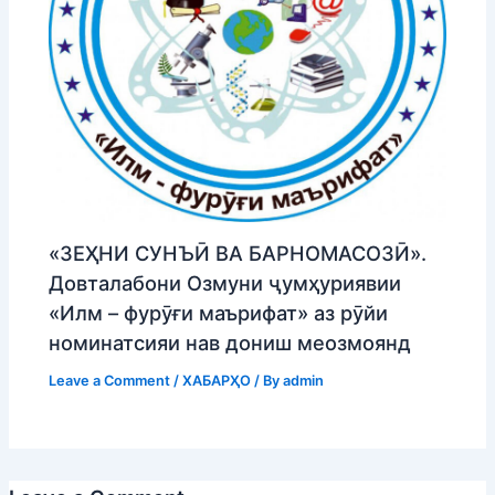
«ЗЕҲНИ СУНЪӢ ВА БАРНОМАСОЗӢ».
Довталабони Озмуни ҷумҳуриявии
«Илм – фурӯғи маърифат» аз рӯйи
номинатсияи нав дониш меозмоянд
Leave a Comment
/
ХАБАРҲО
/ By
admin