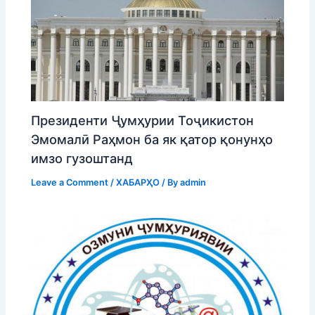
Президенти Ҷумҳурии Тоҷикистон
Эмомалӣ Раҳмон ба як қатор қонунҳо
имзо гузоштанд
Leave a Comment
/
ХАБАРҲО
/ By
admin