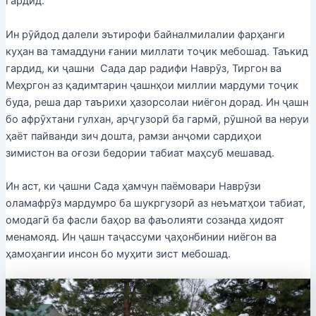
гардид.
Ин рӯйдод далели эътирофи байналмилалии фарҳанги
куҳан ва тамаддуни ғании миллати тоҷик мебошад. Таъкид
гардид, ки ҷашни Сада дар радифи Наврӯз, Тиргон ва
Меҳргон аз қадимтарин ҷашнҳои миллии мардуми тоҷик
буда, реша дар таърихи ҳазорсолаи ниёгон дорад. Ин ҷашн
бо афрӯхтани гулхан, арҷгузорӣ ба гармӣ, рӯшноӣ ва неруи
ҳаёт пайванди зич дошта, рамзи анҷоми сардиҳои
зимистон ва оғози бедории табиат маҳсуб мешавад.
Ин аст, ки ҷашни Сада ҳамчун паёмовари Наврӯзи
оламафрӯз мардумро ба шукргузорӣ аз неъматҳои табиат,
омодагӣ ба фасли баҳор ва фаъолияти созанда ҳидоят
менамояд. Ин ҷашн таҷассуми ҷаҳонбинии ниёгон ва
ҳамоҳангии инсон бо муҳити зист мебошад.