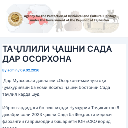
Skip
Post
to
navigation
content
ТАҶЛЛИЛИ ҶАШНИ САДА
ДАР ОСОРХОНА
By
admin
/
09.02.2026
Дар Муассисаи давлатии «Осорхона-мамнуъгоҳи
ҷумҳуриявии ба номи Восеъ» ҷашни бостонии Сада
таҷлил карда шуд.
Иброз гардид, ки бо пешниҳоди Ҷумҳурии Тоҷикистон 6
декабри соли 2023 ҷашни Сада ба Феҳристи мероси
фарҳангии ғайримоддии башарияти ЮНЕСКО ворид