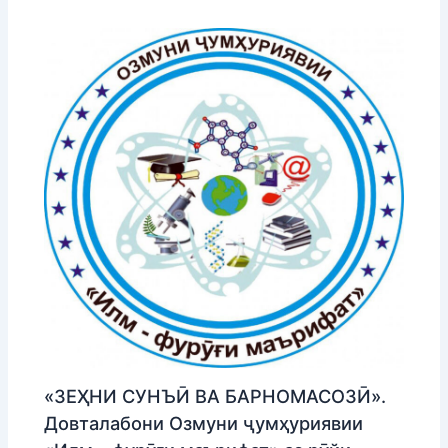
«ЗЕҲНИ СУНЪӢ ВА БАРНОМАСОЗӢ».
Довталабони Озмуни ҷумҳуриявии