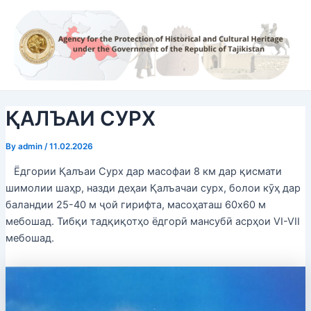
Skip
Post
to
navigation
content
ҚАЛЪАИ СУРХ
By
admin
/
11.02.2026
Ёдгории Қалъаи Сурх дар масофаи 8 км дар қисмати
шимолии шаҳр, назди деҳаи Қалъачаи сурх, болои кӯҳ дар
баландии 25-40 м ҷой гирифта, масоҳаташ 60х60 м
мебошад. Тибқи тадқиқотҳо ёдгорӣ мансубӣ асрҳои VI-VII
мебошад.