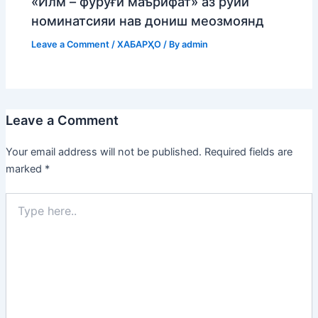
«Илм – фурӯғи маърифат» аз рӯйи
номинатсияи нав дониш меозмоянд
Leave a Comment
/
ХАБАРҲО
/ By
admin
Leave a Comment
Your email address will not be published.
Required fields are
marked
*
Type
here..