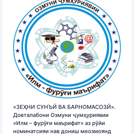
«ЗЕҲНИ СУНЪӢ ВА БАРНОМАСОЗӢ».
Довталабони Озмуни ҷумҳуриявии
«Илм – фурӯғи маърифат» аз рӯйи
номинатсияи нав дониш меозмоянд