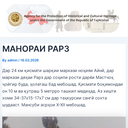
Skip
Post
to
navigation
content
МАНОРАИ РАРЗ
By
admin
/
16.02.2026
Дар 24 км қисмати шарқии маркази ноҳияи Айнӣ, дар
маркази деҳаи Рарз дар соҳили рости дарёи Мастчоҳ
ҷойгир буда, ҳолаташ бад мебошад. Қисмати боқимондаи
он 10 м ва қутраш 5 метрро ташкил медиҳад. Аз хишти
хоми 34-37х15-17х7 см дар таҳкурсии сангӣ сохта
шудааст. Мансуби асрҳои X-XII мебошад.