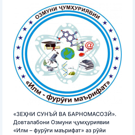
«ЗЕҲНИ СУНЪӢ ВА БАРНОМАСОЗӢ».
Довталабони Озмуни ҷумҳуриявии
«Илм – фурӯғи маърифат» аз рӯйи