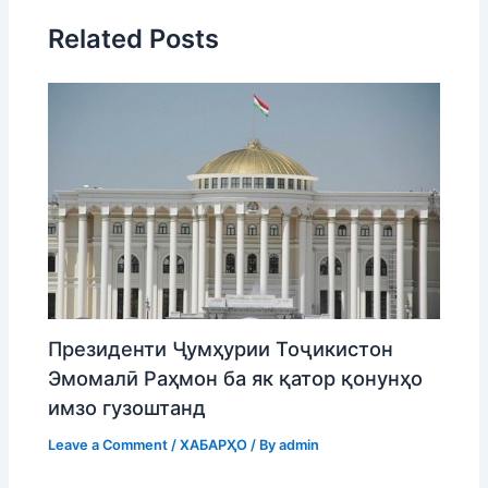
Related Posts
Президенти Ҷумҳурии Тоҷикистон
Эмомалӣ Раҳмон ба як қатор қонунҳо
имзо гузоштанд
Leave a Comment
/
ХАБАРҲО
/ By
admin