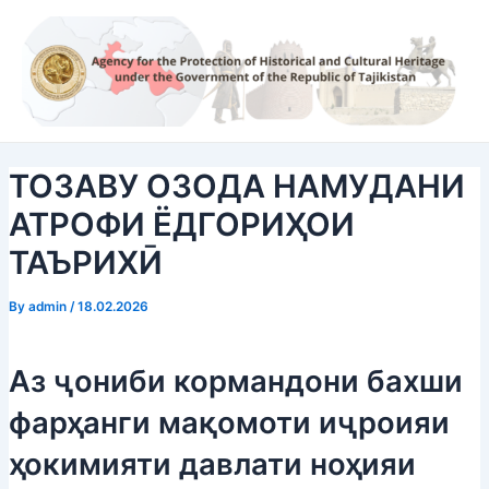
Skip
Post
to
navigation
content
ТОЗАВУ ОЗОДА НАМУДАНИ
АТРОФИ ЁДГОРИҲОИ
ТАЪРИХӢ
By
admin
/
18.02.2026
Аз ҷониби кормандони бахши
фарҳанги мақомоти иҷроияи
ҳокимияти давлати ноҳияи