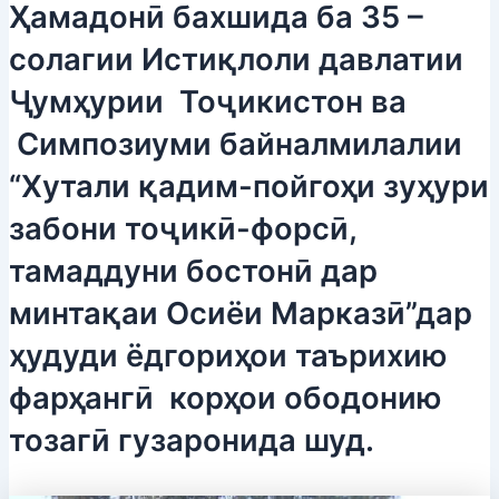
Ҳамадонӣ бахшида ба 35 –
солагии Истиқлоли давлатии
Ҷумҳурии Тоҷикистон ва
Симпозиуми байналмилалии
“Хутали қадим-пойгоҳи зуҳури
забони тоҷикӣ-форсӣ,
тамаддуни бостонӣ дар
минтақаи Осиёи Марказӣ”дар
ҳудуди ёдгориҳои таърихию
фарҳангӣ корҳои ободонию
тозагӣ гузаронида шуд.