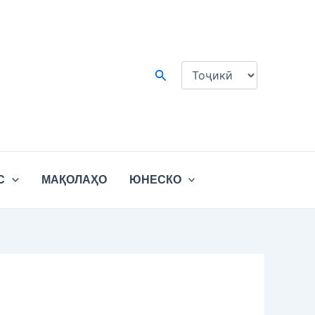
Choose
a
language
Search
С
МАҚОЛАҲО
ЮНЕСКО