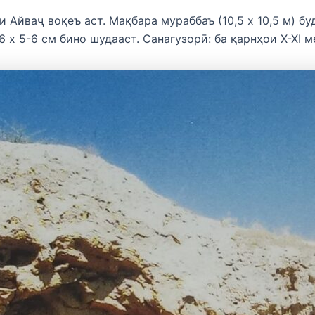
Айваҷ воқеъ аст. Мақбара мураббаъ (10,5 х 10,5 м) бу
 х 5-6 см бино шудааст. Санагузорӣ: ба қарнҳои X-XI м