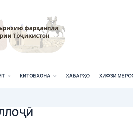
ЯТ
КИТОБХОНА
ХАБАРҲО
ҲИФЗИ МЕРО
АЛЛОҶӢ