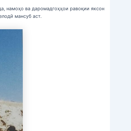
да, намоҳо ва даромадгоҳҳои равоқии яксон
елодӣ мансуб аст.