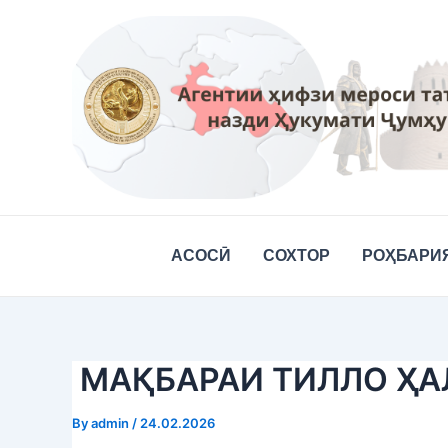
Skip
Post
to
navigation
content
АСОСӢ
СОХТОР
РОҲБАРИ
МАҚБАРАИ ТИЛЛО Ҳ
By
admin
/
24.02.2026