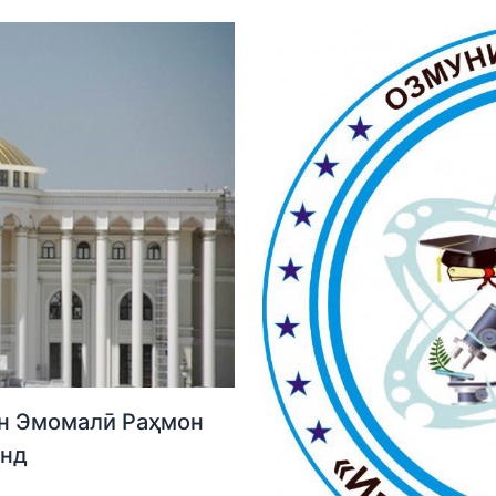
н Эмомалӣ Раҳмон
анд