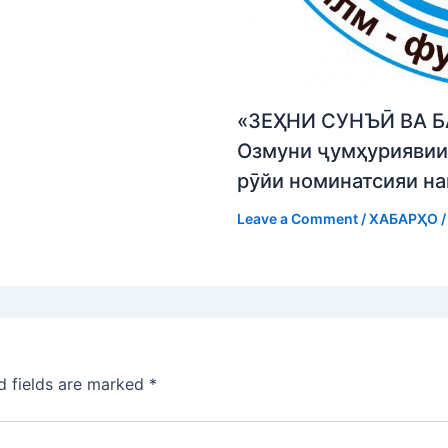
«ЗЕҲНИ СУНЪӢ ВА Б
Озмуни ҷумҳуриявии 
рӯйи номинатсияи н
Leave a Comment
/
ХАБАРҲО
/
d fields are marked
*