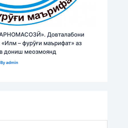
АРНОМАСОЗӢ». Довталабони
«Илм – фурӯғи маърифат» аз
ав дониш меозмоянд
 By
admin