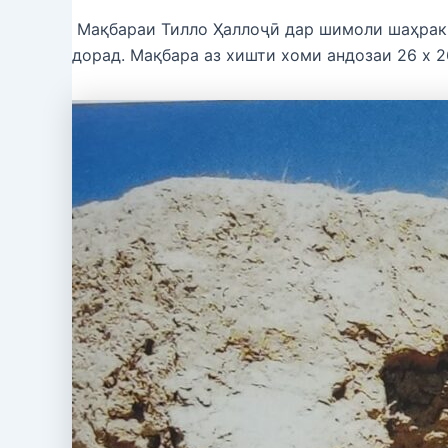
Мақбараи Тилло Ҳаллоҷӣ дар шимоли шаҳраки 
дорад. Мақбара аз хишти хоми андозаи 26 х 26