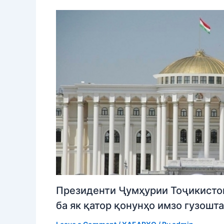
Президенти Ҷумҳурии Тоҷикисто
ба як қатор қонунҳо имзо гузошт