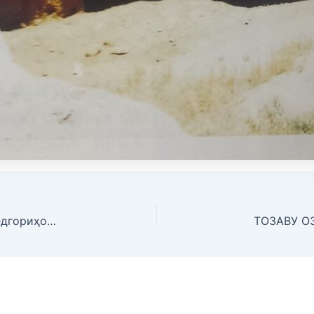
СОЛИ ОБОДОНИВУ СОЗАНДАГӢ. Дар ҳудуди ёдгориҳои таърихии ноҳияи Данғара ҳашари тозагӣ ва сабзкорӣ гузаронида шуд