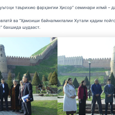
уъгоҳи таърихию фарҳангии Ҳисор” семинари илмӣ – д
влатӣ ва “Ҳамоиши байналмилалии Хутали қадим пойго
” бахшида шудааст.