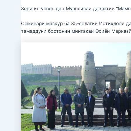
Зери ин унвон дар Муассисаи давлатии “Мамн
Семинари мазкур ба 35-солагии Истиқлоли да
тамаддуни бостонии минтақаи Осиёи Марказӣ