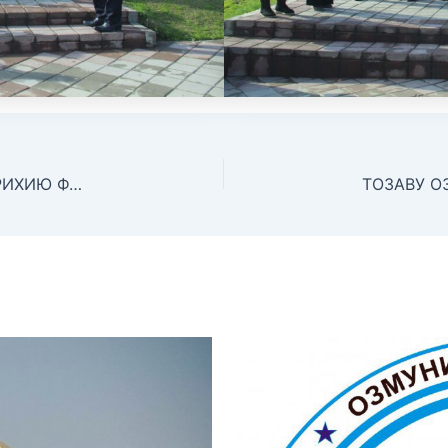
КАБУДИЗОРКУНИИ ҲУДУДИ ЁДГОРИҲОИ ТАЪРИХИЮ ФАРҲАНГИИ ВИЛОЯТИ ХАТЛОН