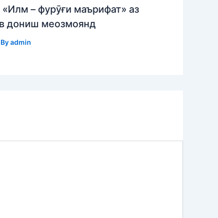
«Илм – фурӯғи маърифат» аз
ав дониш меозмоянд
 By
admin