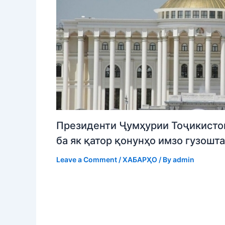
Президенти Ҷумҳурии Тоҷикисто
ба як қатор қонунҳо имзо гузошт
Leave a Comment
/
ХАБАРҲО
/ By
admin