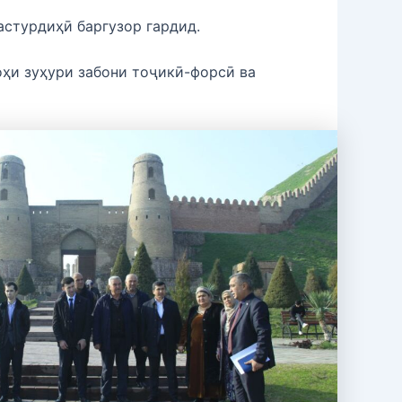
астурдиҳӣ баргузор гардид.
ҳи зуҳури забони тоҷикӣ-форсӣ ва