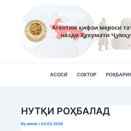
Skip
Post
to
navigation
content
АСОСӢ
СОХТОР
РОҲБАРИ
НУТҚИ РОҲБАЛАД
By
admin
/
03.03.2026