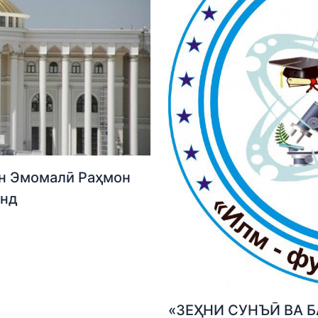
н Эмомалӣ Раҳмон
анд
«ЗЕҲНИ СУНЪӢ ВА Б