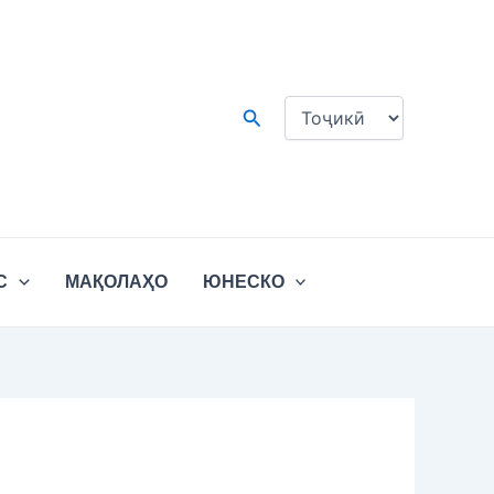
Choose
a
language
Search
С
МАҚОЛАҲО
ЮНЕСКО