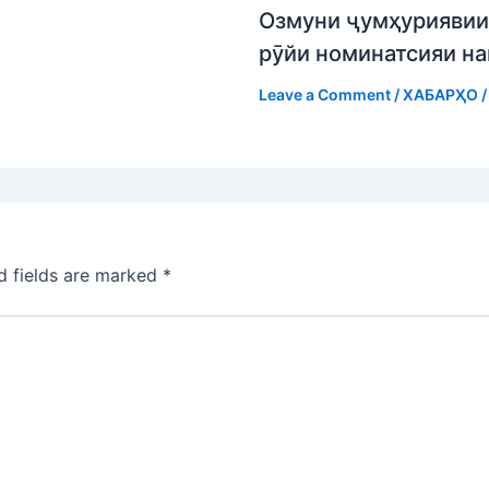
Озмуни ҷумҳуриявии 
рӯйи номинатсияи н
Leave a Comment
/
ХАБАРҲО
/
d fields are marked
*