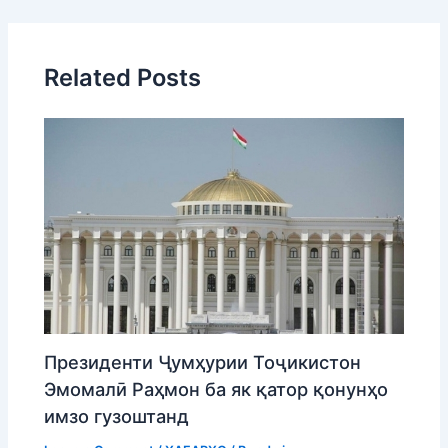
Related Posts
Президенти Ҷумҳурии Тоҷикистон
Эмомалӣ Раҳмон ба як қатор қонунҳо
имзо гузоштанд