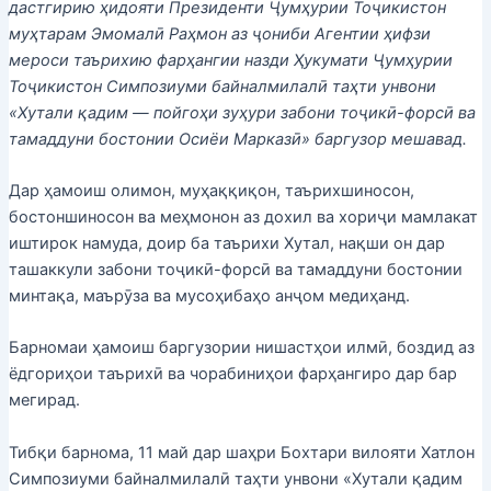
дастгирию ҳидояти Президенти Ҷумҳурии Тоҷикистон
муҳтарам Эмомалӣ Раҳмон аз ҷониби Агентии ҳифзи
мероси таърихию фарҳангии назди Ҳукумати Ҷумҳурии
Тоҷикистон Симпозиуми байналмилалӣ таҳти унвони
«Хутали қадим — пойгоҳи зуҳури забони тоҷикӣ-форсӣ ва
тамаддуни бостонии Осиёи Марказӣ» баргузор мешавад.
Дар ҳамоиш олимон, муҳаққиқон, таърихшиносон,
бостоншиносон ва меҳмонон аз дохил ва хориҷи мамлакат
иштирок намуда, доир ба таърихи Хутал, нақши он дар
ташаккули забони тоҷикӣ-форсӣ ва тамаддуни бостонии
минтақа, маърӯза ва мусоҳибаҳо анҷом медиҳанд.
Барномаи ҳамоиш баргузории нишастҳои илмӣ, боздид аз
ёдгориҳои таърихӣ ва чорабиниҳои фарҳангиро дар бар
мегирад.
Тибқи барнома, 11 май дар шаҳри Бохтари вилояти Хатлон
Симпозиуми байналмилалӣ таҳти унвони «Хутали қадим