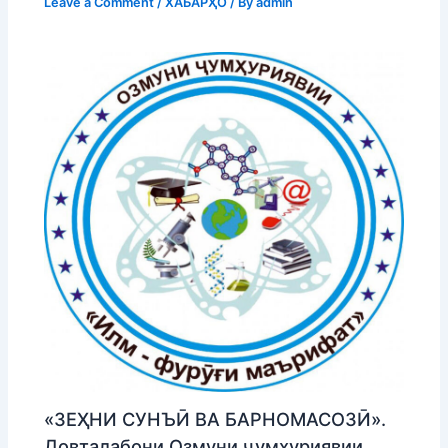
Leave a Comment
/
ХАБАРҲО
/ By
admin
«ЗЕҲНИ СУНЪӢ ВА БАРНОМАСОЗӢ».
Довталабони Озмуни ҷумҳуриявии