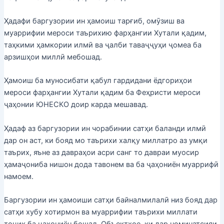
Ҳадафи баргузории ин ҳамоиш тарғиб, омӯзиш ва
муаррифии мероси таърихию фарҳангии Хутали қадим,
таҳкими ҳамкории илмӣ ва ҷалби таваҷҷуҳи ҷомеа ба
арзишҳои миллӣ мебошад.
Ҳамоиш ба муносибати қабул гардидани ёдгориҳои
мероси фарҳангии Хутали қадим ба Феҳристи мероси
ҷаҳонии ЮНЕСКО доир карда мешавад.
Ҳадаф аз баргузории ин чорабинии сатҳи баланди илмӣ
дар он аст, ки бояд мо таърихи халқу миллатро аз умқи
таърих, яъне аз давраҳои асри санг то давраи муосир
ҳамаҷониба нишон дода тавонем ва ба ҷаҳониён муаррифӣ
намоем.
Баргузории ин ҳамоиши сатҳи байналмилалӣ низ бояд дар
сатҳи хубу хотирмон ва муаррифии таърихи миллати