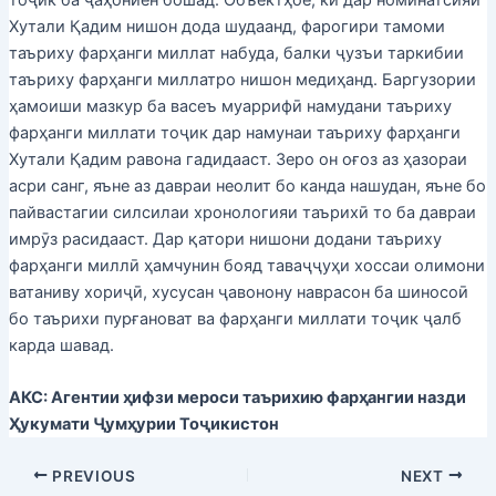
тоҷик ба ҷаҳониён бошад. Объектҳое, ки дар номинатсияи
Хутали Қадим нишон дода шудаанд, фарогири тамоми
таъриху фарҳанги миллат набуда, балки ҷузъи таркибии
таъриху фарҳанги миллатро нишон медиҳанд. Баргузории
ҳамоиши мазкур ба васеъ муаррифӣ намудани таъриху
фарҳанги миллати тоҷик дар намунаи таъриху фарҳанги
Хутали Қадим равона гадидааст. Зеро он оғоз аз ҳазораи
асри санг, яъне аз давраи неолит бо канда нашудан, яъне бо
пайвастагии силсилаи хронологияи таърихӣ то ба давраи
имрӯз расидааст. Дар қатори нишони додани таъриху
фарҳанги миллӣ ҳамчунин бояд таваҷҷуҳи хоссаи олимони
ватаниву хориҷӣ, хусусан ҷавонону наврасон ба шиносоӣ
бо таърихи пурғановат ва фарҳанги миллати тоҷик ҷалб
карда шавад.
АКС: Агентии ҳифзи мероси таърихию фарҳангии назди
Ҳукумати Ҷумҳурии Тоҷикистон
PREVIOUS
NEXT