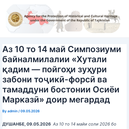
Skip
Post
to
navigation
content
Аз 10 то 14 май Симпозиуми
байналмилалии «Хутали
қадим — пойгоҳи зуҳури
забони тоҷикӣ-форсӣ ва
тамаддуни бостонии Осиёи
Марказӣ» доир мегардад
By
admin
/
09.05.2026
ДУШАНБЕ, 09.05.2026
Аз 10 то 14 майи соли 2026 бо