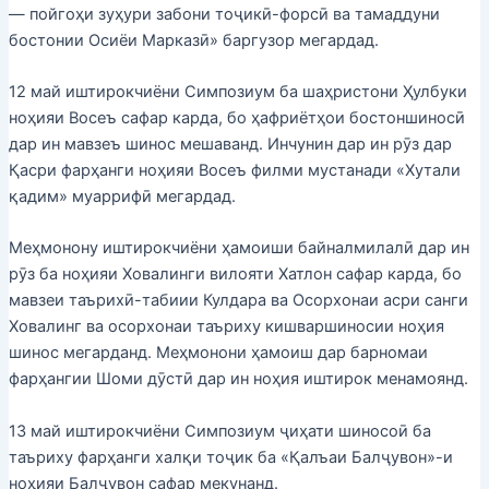
— пойгоҳи зуҳури забони тоҷикӣ-форсӣ ва тамаддуни
бостонии Осиёи Марказӣ» баргузор мегардад.
12 май иштирокчиёни Симпозиум ба шаҳристони Ҳулбуки
ноҳияи Восеъ сафар карда, бо ҳафриётҳои бостоншиносӣ
дар ин мавзеъ шинос мешаванд. Инчунин дар ин рӯз дар
Қасри фарҳанги ноҳияи Восеъ филми мустанади «Хутали
қадим» муаррифӣ мегардад.
Меҳмонону иштирокчиёни ҳамоиши байналмилалӣ дар ин
рӯз ба ноҳияи Ховалинги вилояти Хатлон сафар карда, бо
мавзеи таърихӣ-табиии Кулдара ва Осорхонаи асри санги
Ховалинг ва осорхонаи таъриху кишваршиносии ноҳия
шинос мегарданд. Меҳмонони ҳамоиш дар барномаи
фарҳангии Шоми дӯстӣ дар ин ноҳия иштирок менамоянд.
13 май иштирокчиёни Симпозиум ҷиҳати шиносоӣ ба
таъриху фарҳанги халқи тоҷик ба «Қалъаи Балҷувон»-и
ноҳияи Балҷувон сафар мекунанд.