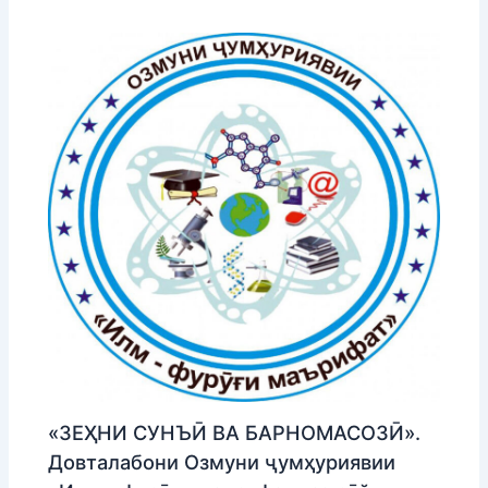
«ЗЕҲНИ СУНЪӢ ВА БАРНОМАСОЗӢ».
Довталабони Озмуни ҷумҳуриявии