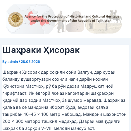
Skip
Post
to
navigation
content
Шаҳраки Ҳисорак
By
admin
/
28.05.2026
Шаҳраки Ҳисорак дар соҳили сойи Валгун, дар суфаи
баланду душворгузари соҳили чапи дарёи ноҳияи
Кӯҳистони Мастчоҳ, рӯ ба рӯи деҳаи Мадрушкат ҷой
гирифтааст. Ин ёдгорӣ яке аз калонтарин шаҳракҳои
қадимӣ дар водии Мастчоҳ ба шумор меравад. Шаҳрак аз
қалъа ва се майдонча иборат буда, андозаи қалъа
тақрибан 40–45 × 100 метр мебошад. Майдони шаҳристон
200 × 300 метрро ташкил медиҳад. Давраи мавҷудияти
шаҳрак ба асрҳои V–VIII мелодӣ мансуб аст.