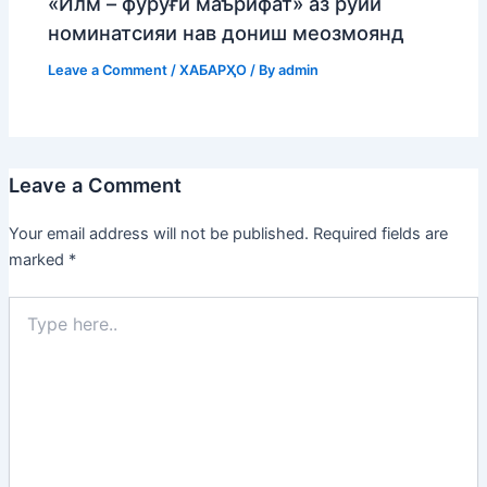
«Илм – фурӯғи маърифат» аз рӯйи
номинатсияи нав дониш меозмоянд
Leave a Comment
/
ХАБАРҲО
/ By
admin
Leave a Comment
Your email address will not be published.
Required fields are
marked
*
Type
here..