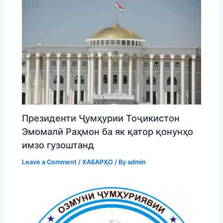
Президенти Ҷумҳурии Тоҷикистон
Эмомалӣ Раҳмон ба як қатор қонунҳо
имзо гузоштанд
Leave a Comment
/
ХАБАРҲО
/ By
admin