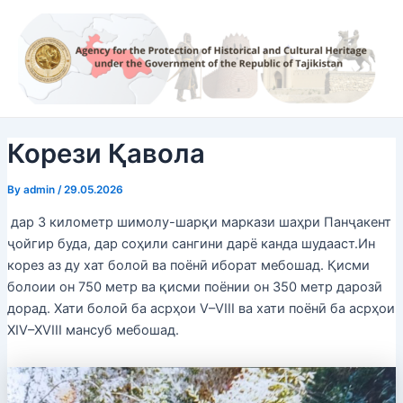
Skip
Post
to
navigation
content
Корези Қавола
By
admin
/
29.05.2026
дар 3 километр шимолу-шарқи маркази шаҳри Панҷакент
ҷойгир буда, дар соҳили сангини дарё канда шудааст.Ин
корез аз ду хат болоӣ ва поёнӣ иборат мебошад. Қисми
болоии он 750 метр ва қисми поёнии он 350 метр дарозӣ
дорад. Хати болоӣ ба асрҳои V–VIII ва хати поёнӣ ба асрҳои
XIV–XVIII мансуб мебошад.