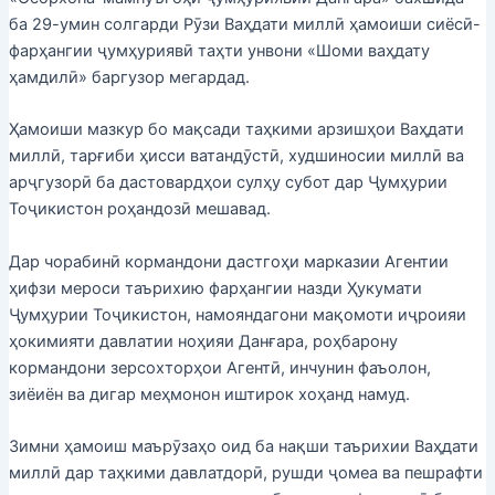
ба 29-умин солгарди Рӯзи Ваҳдати миллӣ ҳамоиши сиёсӣ-
фарҳангии ҷумҳуриявӣ таҳти унвони «Шоми ваҳдату
ҳамдилӣ» баргузор мегардад.
Ҳамоиши мазкур бо мақсади таҳкими арзишҳои Ваҳдати
миллӣ, тарғиби ҳисси ватандӯстӣ, худшиносии миллӣ ва
арҷгузорӣ ба дастовардҳои сулҳу субот дар Ҷумҳурии
Тоҷикистон роҳандозӣ мешавад.
Дар чорабинӣ кормандони дастгоҳи марказии Агентии
ҳифзи мероси таърихию фарҳангии назди Ҳукумати
Ҷумҳурии Тоҷикистон, намояндагони мақомоти иҷроияи
ҳокимияти давлатии ноҳияи Данғара, роҳбарону
кормандони зерсохторҳои Агентӣ, инчунин фаъолон,
зиёиён ва дигар меҳмонон иштирок хоҳанд намуд.
Зимни ҳамоиш маърӯзаҳо оид ба нақши таърихии Ваҳдати
миллӣ дар таҳкими давлатдорӣ, рушди ҷомеа ва пешрафти