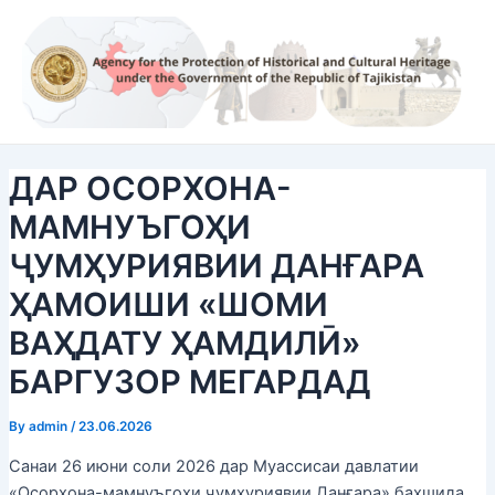
Skip
Post
to
navigation
content
ДАР ОСОРХОНА-
МАМНУЪГОҲИ
ҶУМҲУРИЯВИИ ДАНҒАРА
ҲАМОИШИ «ШОМИ
ВАҲДАТУ ҲАМДИЛӢ»
БАРГУЗОР МЕГАРДАД
By
admin
/
23.06.2026
Санаи 26 июни соли 2026 дар Муассисаи давлатии
«Осорхона-мамнуъгоҳи ҷумҳуриявии Данғара» бахшида