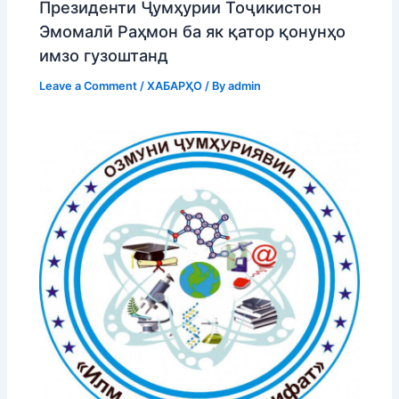
Президенти Ҷумҳурии Тоҷикистон
Эмомалӣ Раҳмон ба як қатор қонунҳо
имзо гузоштанд
Leave a Comment
/
ХАБАРҲО
/ By
admin