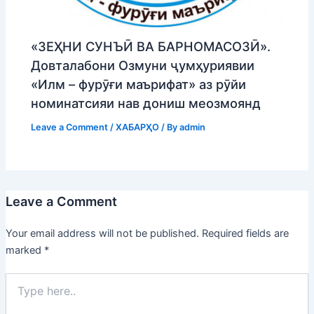
«ЗЕҲНИ СУНЪӢ ВА БАРНОМАСОЗӢ».
Довталабони Озмуни ҷумҳуриявии
«Илм – фурӯғи маърифат» аз рӯйи
номинатсияи нав дониш меозмоянд
Leave a Comment
/
ХАБАРҲО
/ By
admin
Leave a Comment
Your email address will not be published.
Required fields are
marked
*
Type
here..