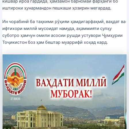
кишвар ироа гардида, ҳамзамон барномаи фарҳангӣ бо
иштироки ҳунармандон пешкаши ҳозирин мегардад.
Ин чорабинӣ ба таҳкими рӯҳияи ҳамдигарфаҳмӣ, ваҳдат ва
ифтихори миллӣ мусоидат намуда, аҳаммияти сулҳу
суботро ҳамчун омили асосии рушди устувори Ҷумҳурии
Тоҷикистон боз ҳам бештар муаррифӣ хоҳад кард.