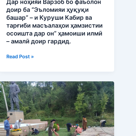
Дар ноҳияи Варзоб бо фаъолон
и
доир ба “Эъломияи ҳуқуқи
Куруши
башар” – и Куруши Кабир ва
Кабир
тарғиби масъалаҳои ҳамзистии
ва
осоишта дар он” ҳамоиши илмӣ
тарғиби
– амалӣ доир гардид.
масъалаҳои
ҳамзистии
Read Post »
осоишта
дар
он”
ҳамоиши
Шанбегии
илмӣ
дастаҷамъона
–
дар
амалӣ
«Осорхона-
доир
мамнуъгоҳи
гардид.
ҷумҳуриявии
ба