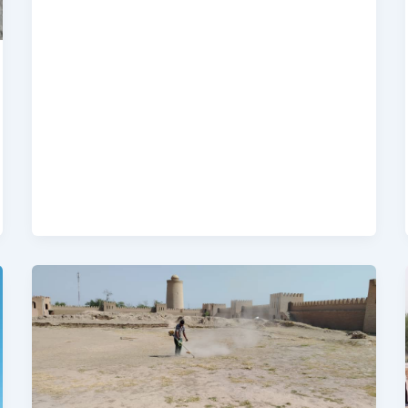
Шанбегии
дастаҷамъона
дар
муассисаи
давлати
«мамнуъгоҳи