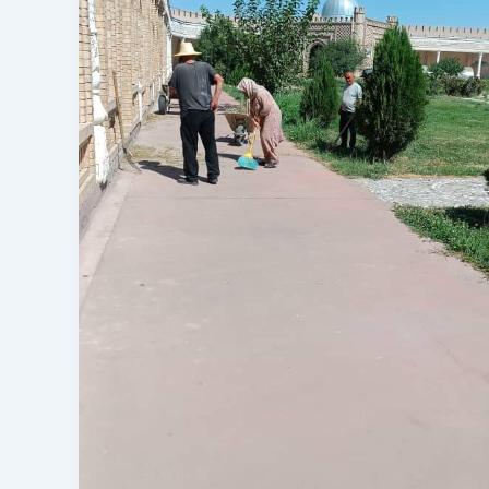
таърихии
қалъаи
Муғи
шаҳри
Истаравшан».