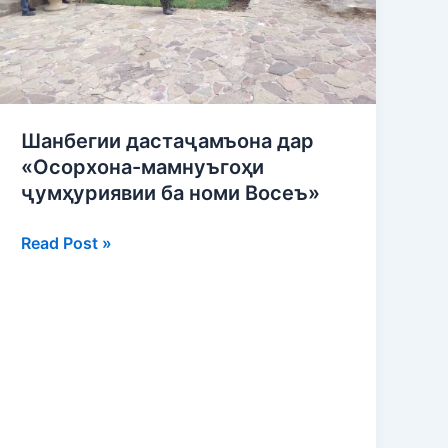
номи
Восеъ»
Шанбегии дастаҷамъона дар
«Осорхона-мамнуъгоҳи
ҷумҳуриявии ба номи Восеъ»
Read Post »