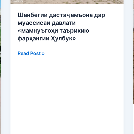
таърихию
фарҳангии
Шанбегии дастаҷамъона дар
Ҳулбук»
муассисаи давлати
«мамнуъгоҳи таърихию
фарҳангии Ҳулбук»
Read Post »