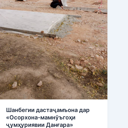
Данғара»
Шанбегии дастаҷамъона дар
«Осорхона-мамнӯъгоҳи
ҷумҳуриявии Данғара»