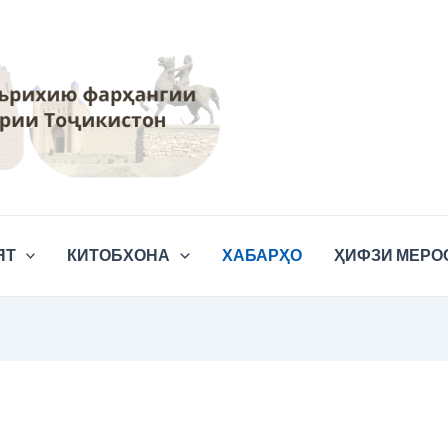
ЯТ
КИТОБХОНА
ХАБАРҲО
ҲИФЗИ МЕРО