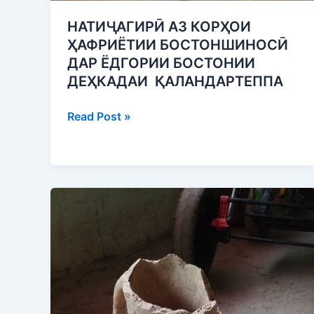
НАТИҶАГИРӢ АЗ КОРҲОИ
ҲАФРИЁТИИ БОСТОНШИНОСӢ
ДАР ЁДГОРИИ БОСТОНИИ
ДЕҲКАДАИ ҚАЛАНДАРТЕППА
Read Post »
Аз
ноҳияи
Темурмалик
ёдгориҳои
нодири
мансуб
ба