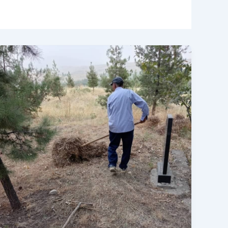
БАРГУЗОРИИ
ШАНБЕГӢ
ДАР
«ОСОРХОНА
–
МАМНӮЪГОҲИ
ҶУМҲУРИЯВИИ
ДАНҒАРА»