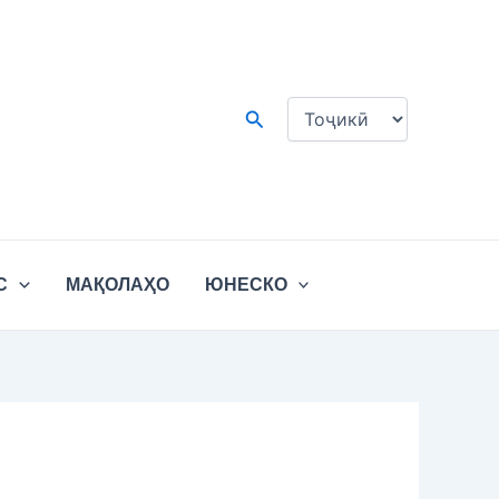
Choose
a
language
Search
С
МАҚОЛАҲО
ЮНЕСКО