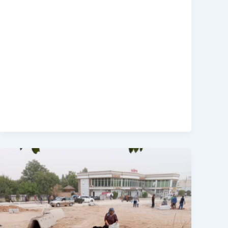
Шанбегии
дастаҷамъона
дар
«Осорхона-
мамнӯъгоҳи
ҷумҳуриявии