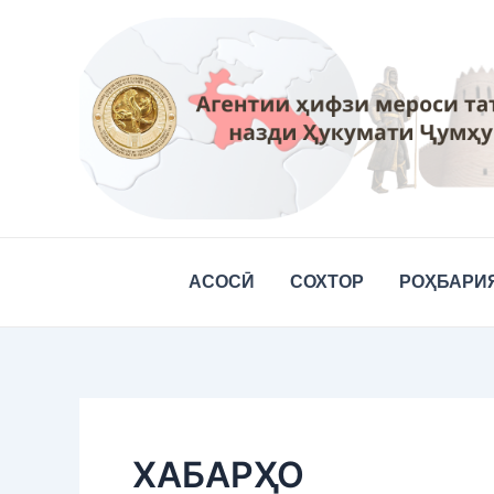
Skip
Post
to
pagination
content
АСОСӢ
СОХТОР
РОҲБАРИ
ХАБАРҲО