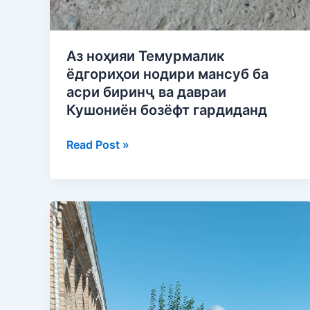
Аз ноҳияи Темурмалик
ёдгориҳои нодири мансуб ба
асри биринҷ ва давраи
Кушониён бозёфт гардиданд
Read Post »
Шанбегии
дастаҷамъона
дар
Муассисаи
давлатии
«Маҷмааи