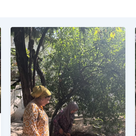
БАРГУЗОРИИ
ШАНБЕГӢ
ДАР
МУАССИСАИ
ДАВЛАТИИ
«ПАЖӮҲИШГОҲИ
МИЛЛИИ
ТАРМИМУ
БАРҚАРОРСОЗИИ
ЁДГОРИҲОИ
ТАЪРИХИЮ
ФАРҲАНГӢ»