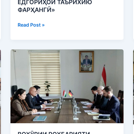
ЁДГОРИҲОИ ТАЪРИХИЮ
ФАРҲАНГӢ»
Read Post »
ВОХӮРИИ
РОҲБАРИЯТИ
АГЕНТИИ
ҲИФЗИ
МЕРОСИ
ТАЪРИХИЮ
ФАРҲАНГӢ
БО
САФИРИ
ФАВҚУЛОДА
ВА