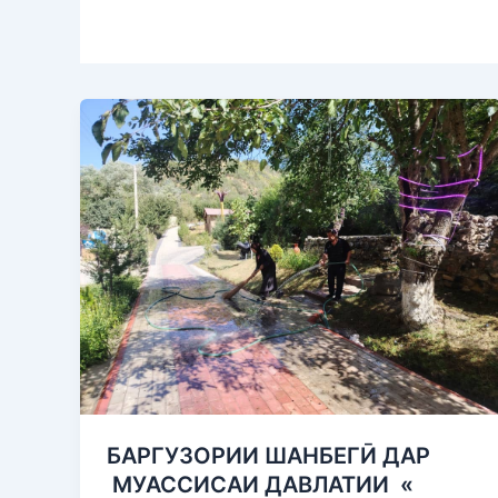
БАРГУЗОРИИ
ШАНБЕГӢ
ДАР
МУАССИСАИ
ДАВЛАТИИ
«
ОСОРХОНА
МАМНУЪГОҲИ
ҶУМҲУРИЯВИИ
БА
НОМИ
ВОСЕЪ»
БАРГУЗОРИИ ШАНБЕГӢ ДАР
МУАССИСАИ ДАВЛАТИИ «