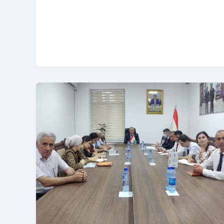
НАТИҶАГИРӢ
АЗ
КОРҲОИ
ҲАФРИЁТИИ
БОСТОНШИНОСӢ
ДАР
ЁДГОРИИ
БОСТОНИИ
ДЕҲКАДАИ
ҚАЛАНДАРТЕППА