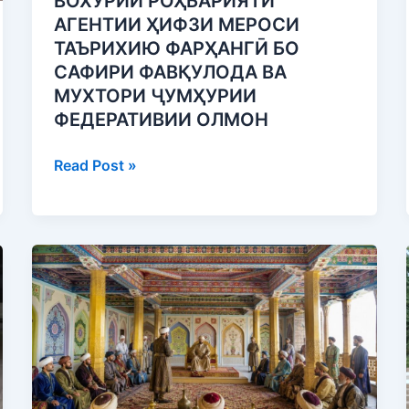
ВОХӮРИИ РОҲБАРИЯТИ
МУХТОРИ
АГЕНТИИ ҲИФЗИ МЕРОСИ
ҶУМҲУРИИ
ТАЪРИХИЮ ФАРҲАНГӢ БО
ФЕДЕРАТИВИИ
САФИРИ ФАВҚУЛОДА ВА
ОЛМОН
МУХТОРИ ҶУМҲУРИИ
ФЕДЕРАТИВИИ ОЛМОН
Read Post »
ТАРМИМУ
БАРҚАРОРСОЗИИ
ҚАСРИ
ҲОКИМИ
ҲИСОР